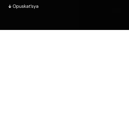
Opuskat’sya
Найдите химическое
сырье
Поиск
Не видите нужный вам продукт?
Свяжитесь с нами
— мы сделаем все, чтобы достать его для вас.