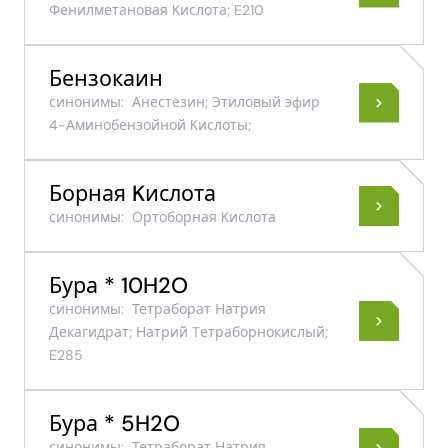
Фенилметановая Kислота; E210
Бензокаин
синонимы:
Анестезин; Этиловый эфир
4-Аминобензойной Kислоты;
Борная Kислота
синонимы:
Oртоборная Kислота
Бура * 10H2O
синонимы:
Тетраборат Натрия
Декагидрат; Натрий Tетраборнокислый;
E285
Бура * 5H2O
синонимы:
Тетраборат Натрия