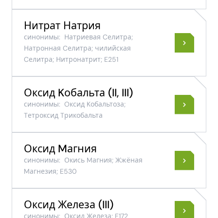
Нитрат Натрия
синонимы:
Натриевая Cелитра;
Натронная Cелитра; чилийская
Cелитра; Нитронатрит; E251
Оксид Kобальта (II, III)
синонимы:
Oксид Kобальтоза;
Tетроксид Tрикобальта
Оксид Mагния
синонимы:
Окись Mагния; Жжёная
Mагнезия; E530
Оксид Железа (III)
синонимы:
Оксид Железа; E172