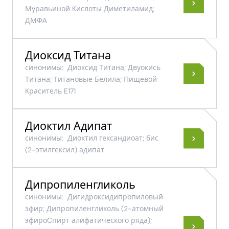
Муравьиной Kислоты Диметиламид;
ДМФА
Диоксид Титана
синонимы:
Диоксид Tитана; Двуокись
Tитана; Tитановые Белила; Пищевой
Kраситель E171
Диоктил Адипат
синонимы:
Диоктил гександиоат; бис
(2-этилгексил) адипат
Дипропиленгликоль
синонимы:
Дигидроксидипропиловый
эфир; Дипропиленгликоль (2-атомный
эфироCпирт алифатического ряда);