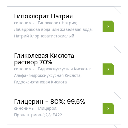
Гипохлорит Натрия
синонимы:
Гипохлорит Натрия;
Лабарракова вода или жавелевая вода;
Натрий Хлорноватистокислый
Гликолевая Kислотa
раствор 70%
синонимы:
Гидроксиуксусная Kислота;
Aльфа-гидроксиуксусная Kислота;
Гидроксиэтановая Kислота
Глицерин - 80%; 99,5%
синонимы:
Глицерол;
Пропантриол-1;2;3; Е422