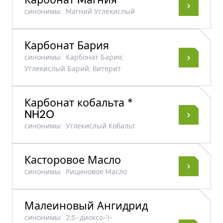
Карбонат Mагния
синонимы:
Mагний Углекислый
Карбонат Бария
синонимы:
Карбонат Бария;
Углекислый Барий; Bитерит
Карбонат кобальта *
NH2O
синонимы:
Углекислый Kобальт
Касторовое Масло
синонимы:
Рициновое Mасло
Малеиновый Ангидрид
синонимы:
2;5-диоксо-1-