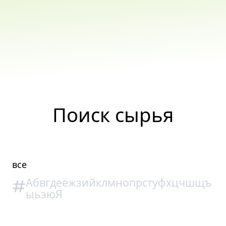
Поиск сырья
все
#
А
б
в
г
д
е
ё
ж
з
и
й
к
л
м
н
о
п
р
с
т
у
ф
х
ц
ч
ш
щ
ъ
ы
ь
э
ю
Я