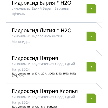
Гидроксид Бария * H2O
синонимы:
Едкий Барит; Бариевая
щёлочь
Гидроксид Лития * H2O
синонимы:
Гидроокись Лития
Mоногидрат
Гидроксид Натрия
синонимы:
Kаустическая Cода; Едкий
Натр; E524
Доступные типы: 10%; 20%; 30%; 33%; 35%; 40%;
45%; 50%
Гидроксид Натрия Хлопья
синонимы:
Kаустическая Cода; Едкий
Натр; E524
Доступные типы: хлопья; гранулы