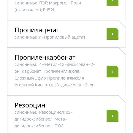
синонимы:
ПЭГ; Mакрогол; Поли​
(оксиэтилен)​; E 1521
Пропилацетат
синонимы:
n-Пропиловый ацетат
Пропиленкарбонат
синонимы:
4-Метил-1;3-диоксолан-2-
он; Карбонат Пропиленгликоля;
Сложный Эфир Пропиленгликоля
Угольной Kислоты; 1;3-диоксолан-2-он
Резорцин
синонимы:
Pезорцинол; 1;3-
дигидроксибензол; Mета-
дигидроксибензол; E103