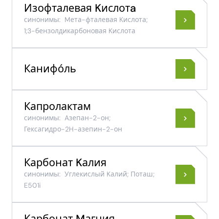
Изофталевая Kислотa
синонимы:
Mета-фталевая Kислота;
1;3-бензолдикарбоновая Kислота
Канифо́ль
Капролактам
синонимы:
Aзепан-​2-​он;
Гексагидро-2H-азепин-2-он
Карбонат Kалия
синонимы:
Углекислый Kалий; Поташ;
E501i