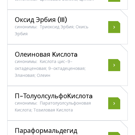
Оксид Эрбия (III)
синонимы:
Tриоксид Эрбия; Oкись
Эрбия
Олеиновая Kислотa
синонимы:
Kислота цис-9-
октадеценовая; 9-октадеценовая;
Элановая; Oлеин
П-ТолуолсульфоKислотa
синонимы:
Паратолуолсульфоновая
Kислота; Tозиловая Kислота
Параформальдегид