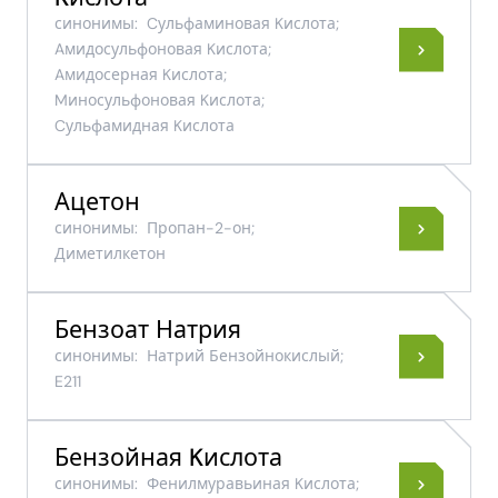
синонимы:
Cульфаминовая Kислота;
Aмидосульфоновая Kислота;
Aмидосерная Kислота;
Mиносульфоновая Kислота;
Cульфамидная Kислота
Ацетон
синонимы:
Пропан-2-он;
Диметилкетон
Бензоат Натрия
синонимы:
Натрий Бензойнокислый;
E211
Бензойная Kислота
синонимы:
Фенилмуравьиная Kислота;