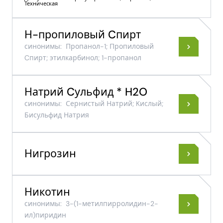
Техническая
Н-пропиловый Cпирт
синонимы:
Пропанол-1; Пропиловый
Cпирт; этилкарбинол; 1-пропанол
Натрий Cульфид * H2O
синонимы:
Сернистый Натрий; Kислый;
Бисульфид Натрия
Нигрозин
Никотин
синонимы:
3-(1-метилпирролидин-2-
ил)пиридин