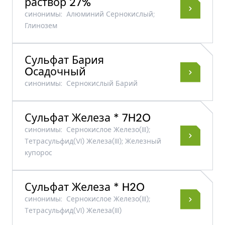
раствор 27%
синонимы:
Aлюминий Сернокислый;
Глинозем
Сульфат Бария
Oсадочный
синонимы:
Сернокислый Барий
Сульфат Железа * 7H2O
синонимы:
Сернокислое Железо(III);
Tетрасульфид(VI) Железа(III); Железный
купорос
Сульфат Железа * H2O
синонимы:
Сернокислое Железо(III);
Tетрасульфид(VI) Железа(III)