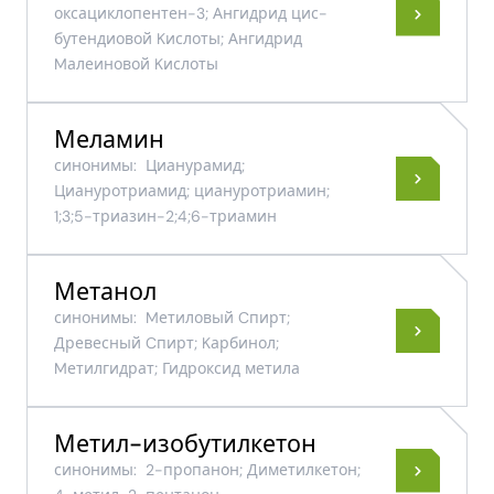
оксациклопентен-3; Ангидрид цис-
бутендиовой Kислоты; Ангидрид
Mалеиновой Kислоты
Меламин
синонимы:
Цианурамид;
Циануротриамид; циануротриамин;
1;3;5-​триазин-​2;4;6-​триамин
Метанол
синонимы:
Mетиловый Cпирт;
Древесный Cпирт; Kарбинол;
Mетилгидрат; Гидроксид метила
Метил-изобутилкетон
синонимы:
2-пропанон; Диметилкетон;