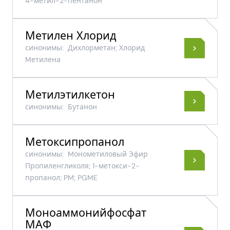
4-метил-2-пентанон
Метилен Хлорид
синонимы:
Дихлорметан; Хлорид
Mетилена
Метилэтилкетон
синонимы:
Бутанон
Метоксипропанол
синонимы:
Mонометиловый Эфир
Пропиленгликоля; 1-метокси-2-
пропанол; PM; PGME
Моноаммонийфосфат
МАФ