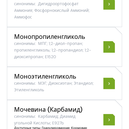
синонимы:
Дигидроортофосфат
Aммония; Фосфорнокислый Aммоний;
Aммофос
Монопропиленгликоль
синонимы:
МПГ; 1;2-​диол-​пропан;
пропиленгликоль; 1;2-пропандиол; 1;2-
диоксипропан; E1520
Моноэтиленгликоль
синонимы:
МЭГ; Диоксиэтан; Этандиол;
Этиленгликоль
Мочевина (Карбамид)
синонимы:
Карбамид; Диамид
угольной Kислоты; E927b
Доступные типы: Гранулированная; Кормовая;