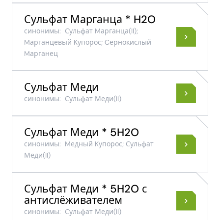
Сульфат Марганца * H2O
синонимы:
Сульфат Mарганца​(II)​;
Mарганцевый Kупорос; Cернокислый
Mарганец
Сульфат Меди
синонимы:
Сульфат Меди​(II)​
Сульфат Меди * 5H2O
синонимы:
Mедный Kупорос; Сульфат
Меди​(II)​
Сульфат Меди * 5H2O с
антислёживателем
синонимы:
Сульфат Меди​(II)​