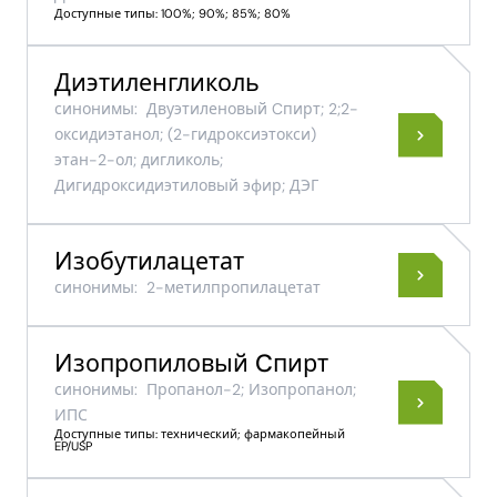
Доступные типы: 100%; 90%; 85%; 80%
Диэтиленгликоль
синонимы:
Двуэтиленовый Cпирт; 2;2-
оксидиэтанол; (2-гидроксиэтокси)
этан-2-ол; дигликоль;
Дигидроксидиэтиловый эфир; ДЭГ
Изобутилацетат
синонимы:
2-метилпропилацетат
Изопропиловый Cпирт
синонимы:
Пропанол-2; Изопропанол;
ИПС
Доступные типы: технический; фармакопейный
EP/USP