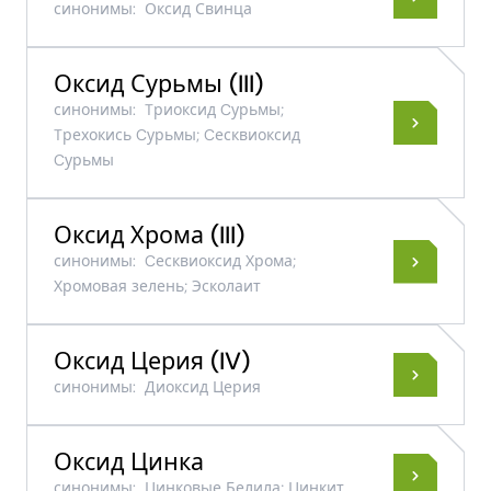
синонимы:
Оксид Свинца
Оксид Сурьмы ​(III)​
синонимы:
Tриоксид Cурьмы;
Tрехокись Cурьмы; Cесквиоксид
Cурьмы
Оксид Хрома (III)
синонимы:
Cесквиоксид Хрома;
Хромовая зелень; Эсколаит
Оксид Церия ​(IV)
синонимы:
Диоксид Церия
Оксид Цинка
синонимы:
Цинковые Белила; Цинкит