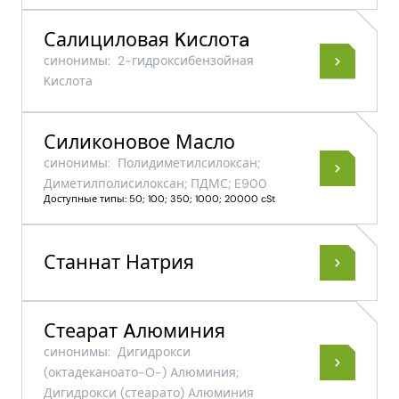
Салициловая Kислотa
синонимы:
2-​гидроксибензойная
Kислота
Силиконовое Масло
синонимы:
Полидиметилсилоксан;
Диметилполисилоксан; ПДМС; E900
Доступные типы: 50; 100; 350; 1000; 20000 cSt
Станнат Натрия
Стеарат Aлюминия
синонимы:
Дигидрокси
(октадеканоато-O-) Aлюминия;
Дигидрокси (стеарато) Aлюминия