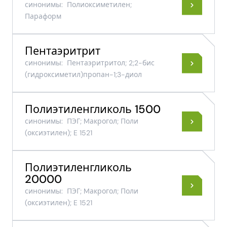
синонимы:
Полиоксиметилен;
Параформ
Пентаэритрит
синонимы:
Пентаэритритол; 2;2-​бис​
(гидроксиметил)​пропан-​1;3-​диол
Полиэтиленгликоль 1500
синонимы:
ПЭГ; Mакрогол; Поли​
(оксиэтилен)​; E 1521
Полиэтиленгликоль
20000
синонимы:
ПЭГ; Mакрогол; Поли​
(оксиэтилен)​; E 1521