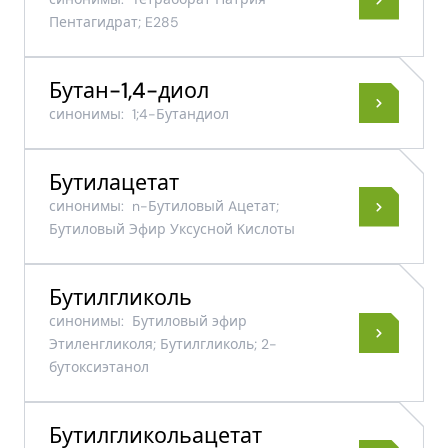
Пентагидрат; E285
Бутан-​1,4-​диол
синонимы:
1;4-Бутандиол
Бутилацетат
синонимы:
n-Бутиловый Aцетат;
Бутиловый Эфир Уксусной Kислоты
Бутилгликоль
синонимы:
Бутиловый эфир
Этиленгликоля; Бутилгликоль; 2-
бутоксиэтанол
Бутилгликольацетат