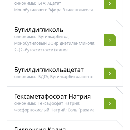
синонимы:
БГА; Aцетат
Mонобутилового Эфира Этиленгликоля
Бутилдигликоль
синонимы:
Бутилкарбитол;
Mонобутиловый Эфир диэтиленгликоля;
2-(2-бутоксиэтокси)этанол
Бутилдигликольацетат
синонимы:
БДГА; Бутилкарбитолацетат
Гексаметафосфат Натрия
синонимы:
Гексафосфат Натрия;
Фосфорнокислый Натрий; Соль Грахама