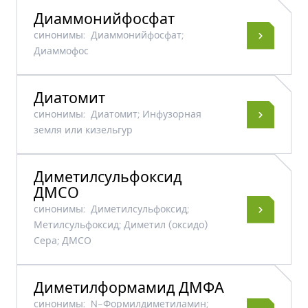
Диаммонийфосфат
синонимы:
Диаммонийфосфат;
Диаммофос
Диатомит
синонимы:
Диатомит; Инфузорная
земля или кизельгур
Диметилсульфоксид
ДМСО
синонимы:
Диметилсульфоксид;
Метилсульфоксид; Диметил (оксидо)
Сера; ДМСО
Диметилформамид ДМФА
синонимы:
N-Формилдиметиламин;