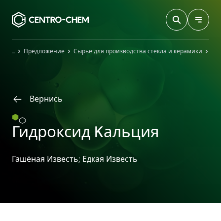
Przejdź do treści
Главная
Предложение
Сырье для производства стекла и керамики
Ги
Вернись
Гидроксид Kальция
Гашёная Известь; Едкая Известь