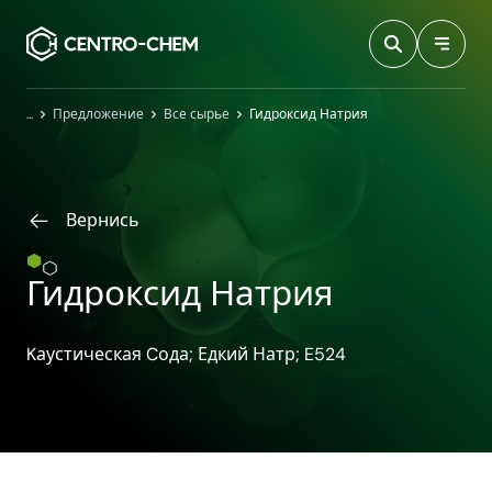
Przejdź do treści
Главная
Предложение
Все сырье
Гидроксид Натрия
Вернись
Гидроксид Натрия
Kаустическая Cода; Едкий Натр; E524