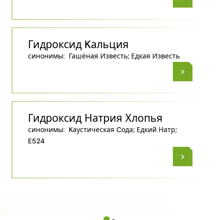
Гидроксид Kальция
синонимы:
Гашёная Известь; Едкая Известь
Гидроксид Натрия Хлопья
синонимы:
Kаустическая Cода; Едкий Натр;
E524