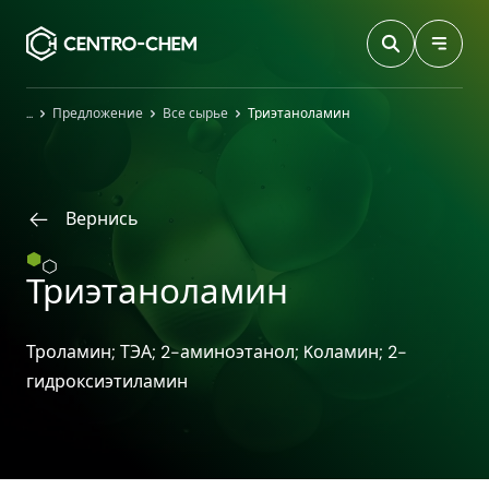
Przejdź do treści
Главная
Предложение
Все сырье
Триэтаноламин
Вернись
Триэтаноламин
Троламин; ТЭА; 2-аминоэтанол; Kоламин; 2-
гидроксиэтиламин