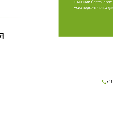
компании Centro-chem sp
моих персональных дан
я
Alternative:
+48