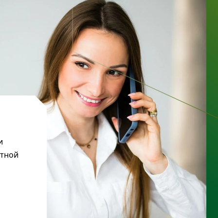
и
ктной