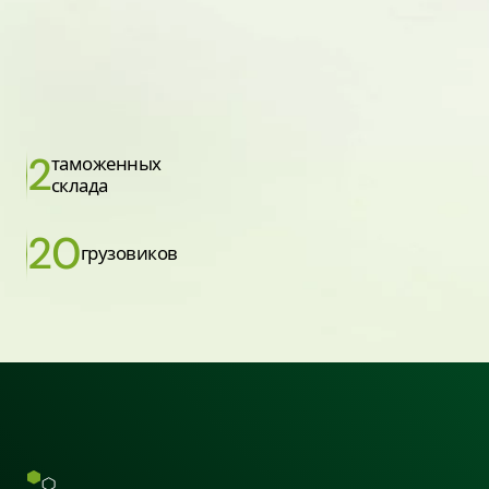
2
таможенных
склада
20
грузовиков