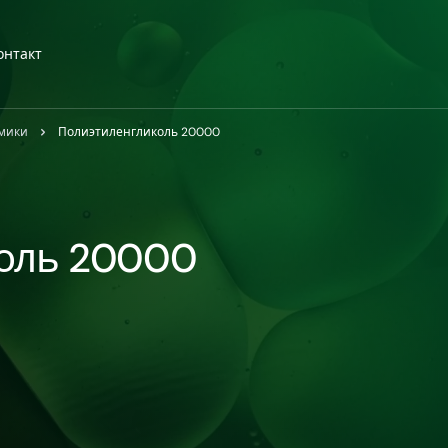
онтакт
амики
Полиэтиленгликоль 20000
оль 20000
1