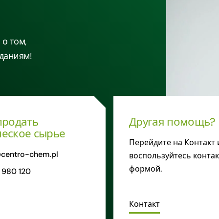
о том,
даниям!
продать
Другая помощь?
еское сырье
Перейдите на Контакт 
centro-chem.pl
воспользуйтесь конта
формой.
 980 120
Контакт