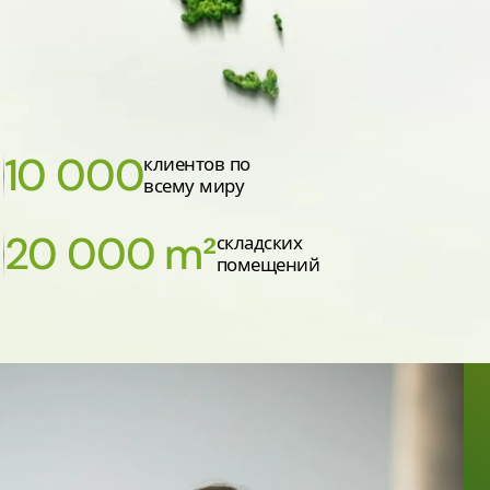
10 000
клиентов по
всему миру
20 000 m²
складских
помещений