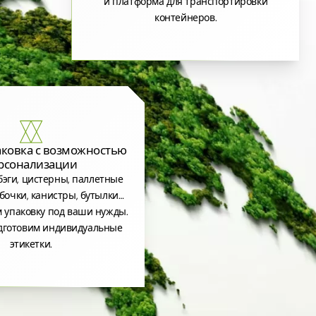
и платформа для транспортировки
контейнеров.
аковка с возможностью
рсонализации
эги, цистерны, паллетные
бочки, канистры, бутылки…
 упаковку под ваши нужды.
дготовим индивидуальные
этикетки.