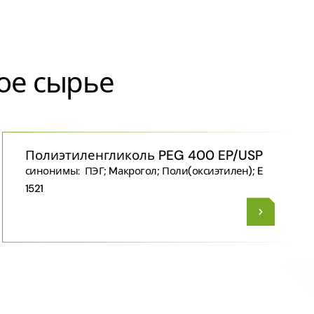
ое сырье
Полиэтиленгликоль PEG 400 EP/USP
синонимы:
ПЭГ; Mакрогол; Поли​(оксиэтилен)​; E
1521