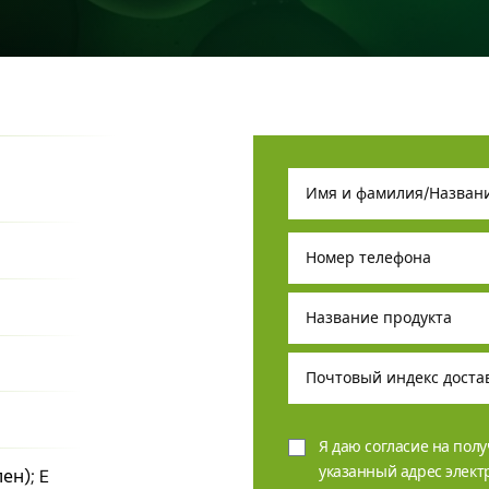
Я даю согласие на пол
указанный адрес элек
н)​; E