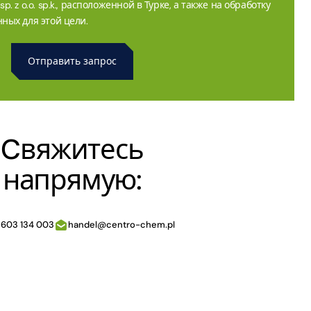
. z o.o. sp.k., расположенной в Турке, а также на обработку
ных для этой цели.
Cвяжитесь
напрямую:
 603 134 003
handel@centro-chem.pl