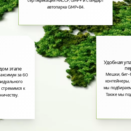
сертификация HACCP, GMP+ и стандарт
автопарка GMP+B4.
Удобная уп
пе
дом этапе
Мешки, биг-б
аксимум за 60
контейнеры, 
видуального
мы подбираем
 стремимся к
Также мы по
ничеству.