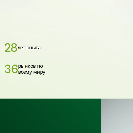
28
лет опыта
36
рынков по
всему миру