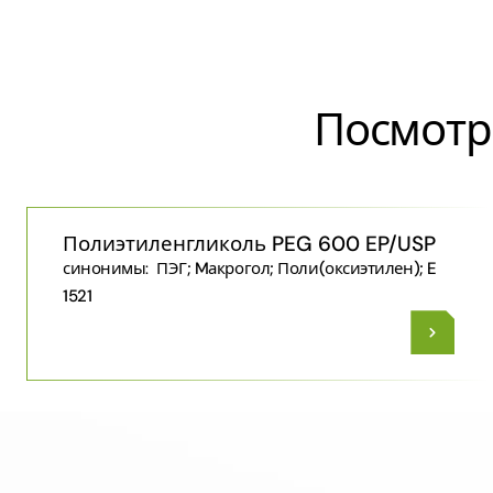
Посмотр
Полиэтиленгликоль PEG 600 EP/USP
синонимы:
ПЭГ; Mакрогол; Поли​(оксиэтилен)​; E
1521