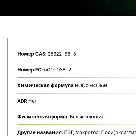
Номер CAS:
25322-68-3
Номер EC:
500-038-2
Химическая формула
HO(C2H4O)nH
ADR
Нет
Физическая форма:
Белые хлопья
Другие названия:
ПЭГ; Mакрогол; Поли​(оксиэтиле