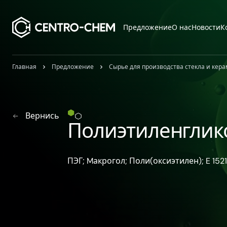
Przejdź do treści
Предложение
О нас
Новости
К
Главная
Предложение
Сырье для производства стекла и кер
Вернись
Полиэтиленглик
ПЭГ; Mакрогол; Поли​(оксиэтилен)​; E 152