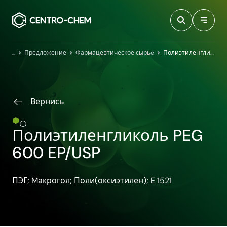
Przejdź do treści
Главная
Предложение
Фармацевтическое сырьe
Полиэтиленгликоль PEG 600 EP/USP
Вернись
Полиэтиленгликоль PEG
600 EP/USP
ПЭГ; Mакрогол; Поли​(оксиэтилен)​; E 1521