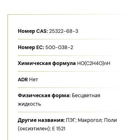
Номер CAS:
25322-68-3
Номер EC:
500-038-2
Химическая формула
HO(C2H4O)nH
ADR
Нет
Физическая форма:
Бесцветная
жидкость
Другие названия:
ПЭГ; Mакрогол; Поли​
(оксиэтилен)​; E 1521