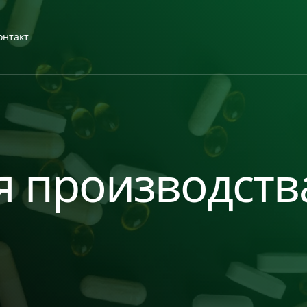
онтакт
я производств