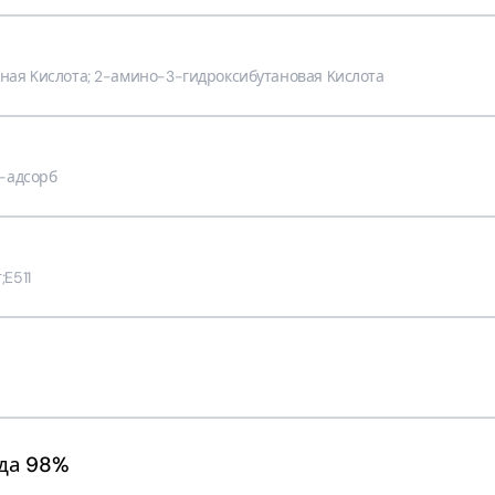
ая Kислота; 2-амино-3-гидроксибутановая Kислота
а-адсорб
E511
да 98%