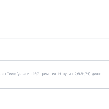
н; Tеин; Гуаранин; 1;3;7-​триметил-​1H-​пурин-​2;6​(3H;7H)​-​дион;