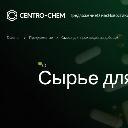
Przejdź do treści
Предложение
О нас
Новости
К
Главная
Предложение
Cырьe для производства добавок
Cырьe дл