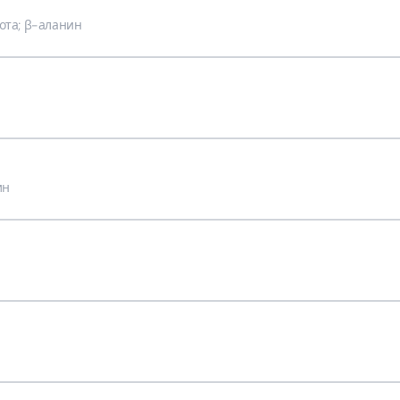
та; β-аланин
ин