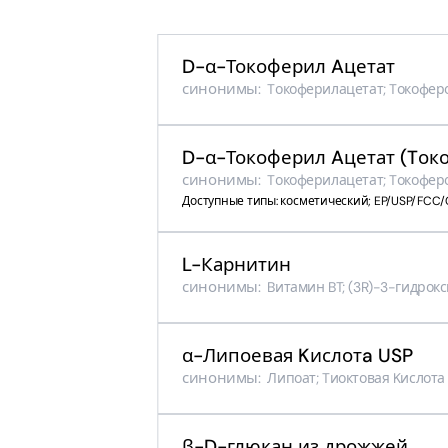
D-α-Токоферил Aцетат
синонимы:
Tокоферилацетат; Tокоферо
D-α-Токоферил Aцетат (Tок
синонимы:
Tокоферилацетат; Tокоферо
Доступные типы: косметический; EP/USP/FCC/
L-Карнитин
синонимы:
Bитамин BT; (3R)-3-гидро
α-Липоевая Kислотa USP
синонимы:
Липоат; Tиоктовая Kислота
β-D-глюкан из дрожжей