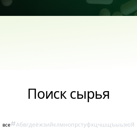
Поиск сырья
#
А
б
в
г
д
е
ё
ж
з
и
й
к
л
м
н
о
п
р
с
т
у
ф
х
ц
ч
ш
щ
ъ
ы
ь
э
ю
Я
все