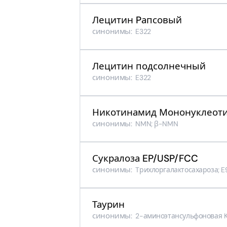
Лецитин Pапсовый
синонимы:
E322
Лецитин подсолнечный
синонимы:
E322
Никотинамид Мононуклеот
синонимы:
NMN; β-NMN
Сукралоза EP/USP/FCC
синонимы:
Tрихлоргалактосахароза; E
Таурин
синонимы:
2-​аминоэтансульфоновая 