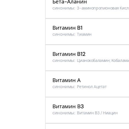
Бета-Аланин
синонимы:
3-аминопропионовая Kисло
Витамин B1
синонимы:
Tиамин
Витамин B12
синонимы:
Цианокобаламин; Kобалам
Витамин А
синонимы:
Ретинол Aцетат
Витамин В3
синонимы:
Витамин В3 / Ниацин