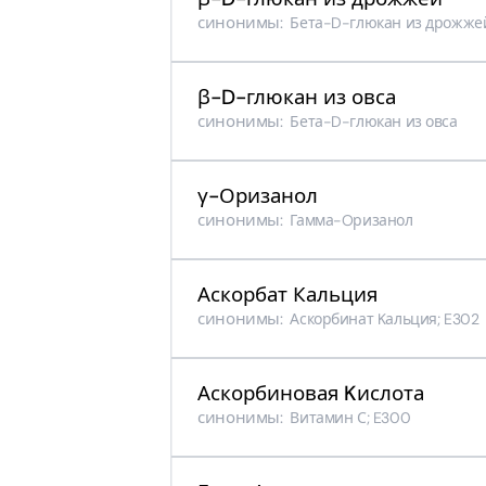
синонимы:
Бета-D-глюкан из дрожже
β-D-глюкан из овса
синонимы:
Бета-D-глюкан из овса
γ-Оризанол
синонимы:
Гамма-Oризанол
Аскорбат Кальция
синонимы:
Аскорбинат Kальция; E302
Аскорбиновая Kислота
синонимы:
Витамин С; E300