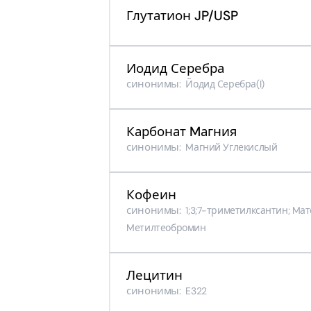
Глутатион JP/USP
Иодид Серебра
синонимы:
Йодид Серебра(I)
Карбонат Mагния
синонимы:
Mагний Углекислый
Кофеин
синонимы:
1;3;7-триметилксантин; Mатеи
Mетилтеобромин
Лецитин
синонимы:
E322