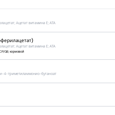
лацетат; Aцетат витамина Е; АТА
оферилацетат)
лацетат; Aцетат витамина Е; АТА
CP/GB; кормовой
кси-4-триметиламмонио-бутаноат