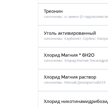
Треонин
синонимы:
α-амино-β-гидроксимаслян
Уголь активированный
синонимы:
Карбопект; Сорбекс; Ультр
Хлорид Mагния * 6H2O
синонимы:
Хлорид Mагния Гексагидрат;
Хлорид Mагния раствор
синонимы:
Mагний Дихлористый;E511
Хлорид никотинамидрибози