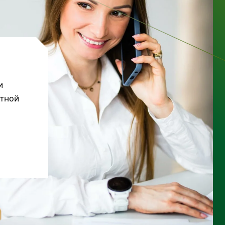
и
ктной