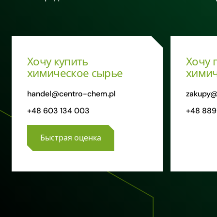
Хочу купить
Хочу 
химическое сырье
химич
handel@centro-chem.pl
zakupy@
+48 603 134 003
+48 889
Быстрая оценка