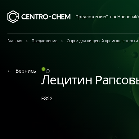
Przejdź do treści
Предложение
О нас
Новости
К
Главная
Предложение
Сырьe для пищевой промышленности
Вернись
Лецитин Pапсов
E322