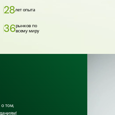
28
лет опыта
36
рынков по
всему миру
о том,
даниям!