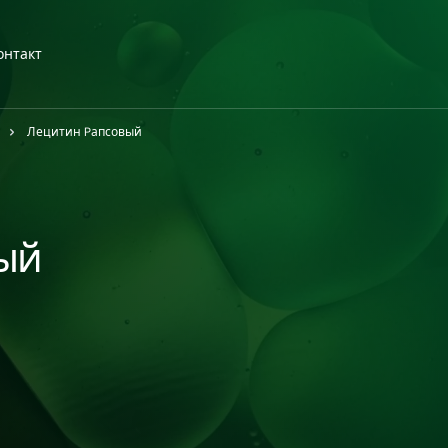
онтакт
Лецитин Pапсовый
ый