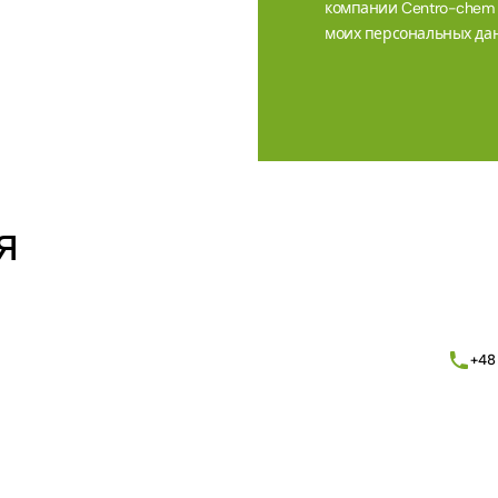
компании Centro-chem sp
моих персональных дан
Alternative:
я
+48