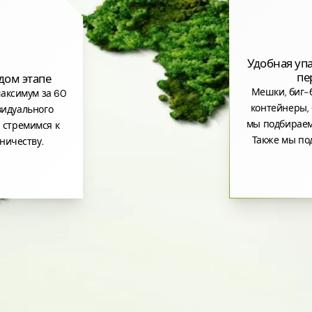
Удобная уп
пе
дом этапе
Мешки, биг-б
аксимум за 60
контейнеры, 
видуального
мы подбираем
 стремимся к
Также мы по
ничеству.