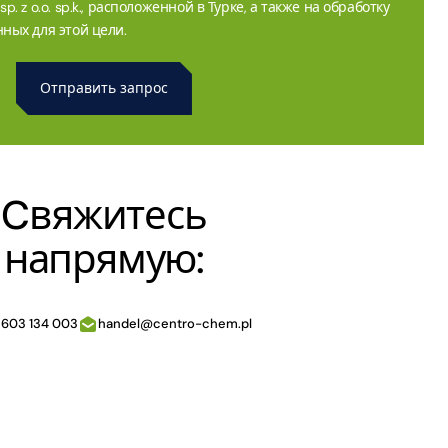
. z o.o. sp.k., расположенной в Турке, а также на обработку
ных для этой цели.
Cвяжитесь
напрямую:
 603 134 003
handel@centro-chem.pl