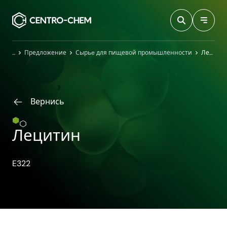
Przejdź do treści
Главная
Предложение
Сырьe для пищевой промышленности
Лецитин
Вернись
Лецитин
E322