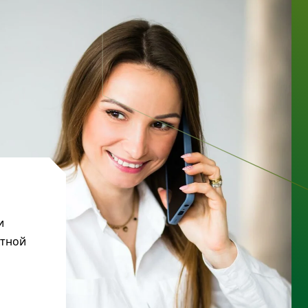
и
ктной