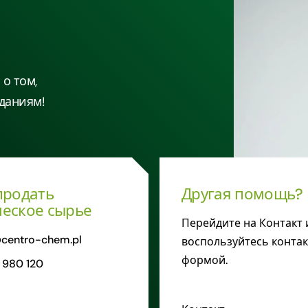
о том,
даниям!
продать
Другая помощь?
еское сырье
Перейдите на Контакт 
centro-chem.pl
воспользуйтесь конта
формой.
 980 120