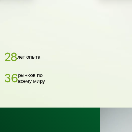
28
лет опыта
36
рынков по
всему миру