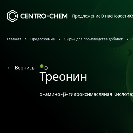
Przejdź do treści
Предложение
О нас
Новости
К
Главная
Предложение
Cырьe для производства добавок
Вернись
Треонин
α-амино-β-гидроксимасляная Kислота;