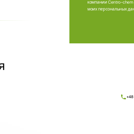
компании Centro-chem sp
моих персональных дан
Alternative:
я
+48