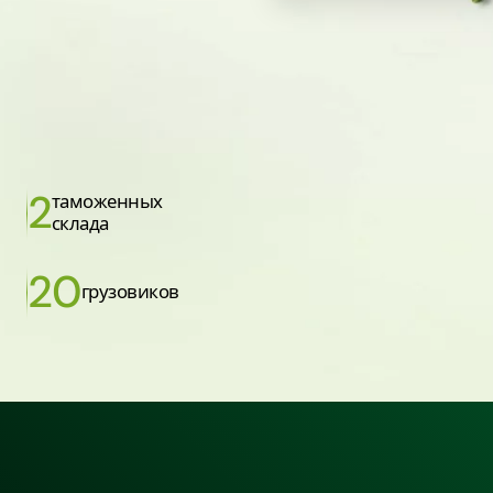
2
таможенных
склада
20
грузовиков