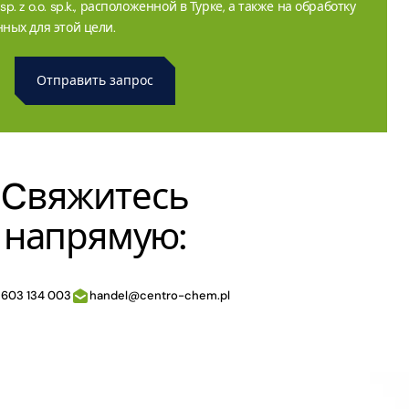
. z o.o. sp.k., расположенной в Турке, а также на обработку
ных для этой цели.
Cвяжитесь
напрямую:
 603 134 003
handel@centro-chem.pl