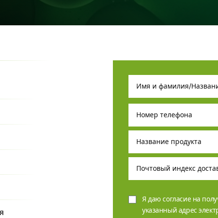
Я даю согласие на пол
указанный адрес элек
я