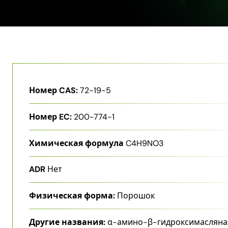
Номер CAS:
72-19-5
Номер EC:
200-774-1
Химическая формула
C4H9NO3
ADR
Нет
Физическая форма:
Порошок
Другие названия:
α-амино-β-гидроксимасляна