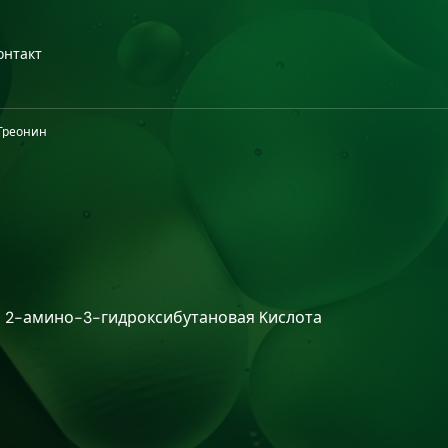
онтакт
Треонин
 2-амино-3-гидроксибутановая Kислота