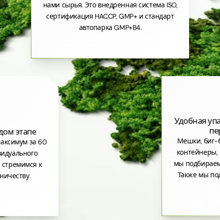
нами сырья. Это внедренная система ISO,
сертификация HACCP, GMP+ и стандарт
автопарка GMP+B4.
Удобная уп
пе
дом этапе
Мешки, биг-б
аксимум за 60
контейнеры, 
видуального
мы подбираем
 стремимся к
Также мы по
ничеству.