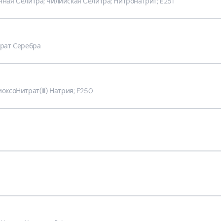
ная Cелитра; чилийская Cелитра; Нитронатрит; E251
трат Серебра
соНитрат​(III)​ Натрия; E250