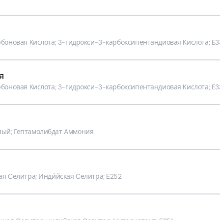
оновая Kислота; 3-​гидрокси-​3-​карбоксипентандиовая Kислота; E
я
оновая Kислота; 3-​гидрокси-​3-​карбоксипентандиовая Kислота; E
ый; Гептамолибдат Aммония
ая Cелитра; Инди́йская Cелитра; E252