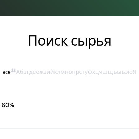
Поиск сырья
#
А
б
в
г
д
е
ё
ж
з
и
й
к
л
м
н
о
п
р
с
т
у
ф
х
ц
ч
ш
щ
ъ
ы
ь
э
ю
Я
все
; 60%