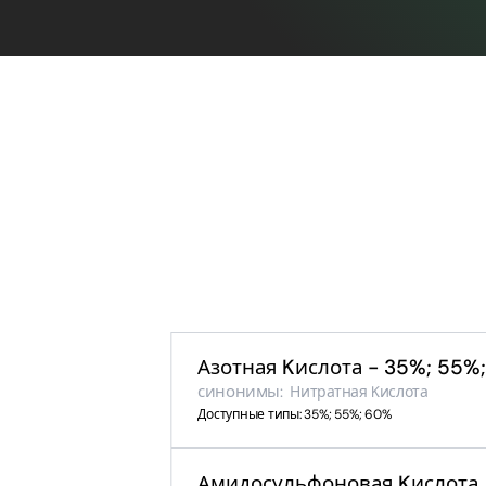
Азотная Kислота - 35%; 55%
синонимы:
Нитратная Kислота
Доступные типы: 35%; 55%; 60%
Амидосульфоновая Kислота