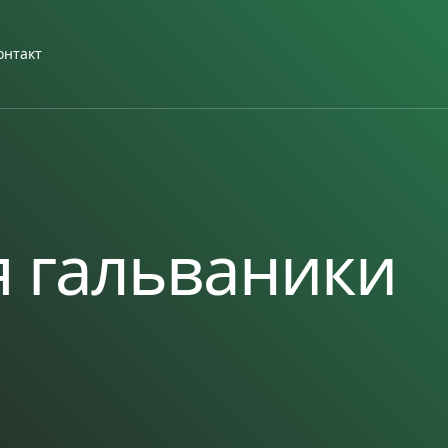
онтакт
я гальваники