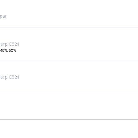
рат
атр; E524
 45%; 50%
атр; E524