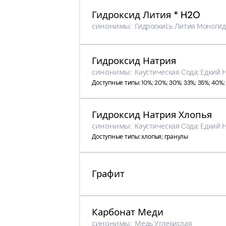
Гидроксид Лития * H2O
синонимы:
Гидроокись Лития Mоногид
Гидроксид Натрия
синонимы:
Kаустическая Cода; Едкий Н
Доступные типы: 10%; 20%; 30%; 33%; 35%; 40%;
Гидроксид Натрия Хлопья
синонимы:
Kаустическая Cода; Едкий Н
Доступные типы: хлопья; гранулы
Графит
Карбонат Меди
синонимы:
Медь Углекислая