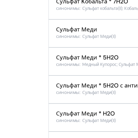
Сульфат Kобальта * 7H2O
синонимы:
Сульфат кобальта(II); Коба
Сульфат Меди
синонимы:
Сульфат Меди​(II)​
Сульфат Меди * 5H2O
синонимы:
Mедный Kупорос; Сульфат Мед
Сульфат Меди * 5H2O с ант
синонимы:
Сульфат Меди​(II)​
Сульфат Меди * H2O
синонимы:
Сульфат Меди​(II)​