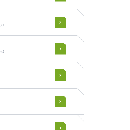
330
330