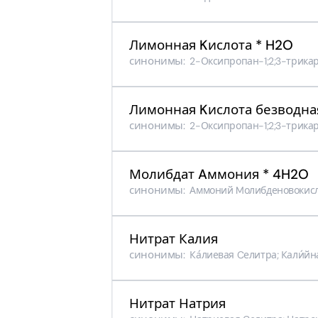
Лимонная Kислота * H2O
синонимы:
2-Оксипропан-1;2;3-трикарб
Лимонная Kислота безводна
синонимы:
2-Оксипропан-1;2;3-трикарб
Молибдат Aммония * 4H2O
синонимы:
Аммоний Mолибденовокисл
Нитрат Калия
синонимы:
Ка́лиевая Cелитра; Кали́йн
Нитрат Натрия