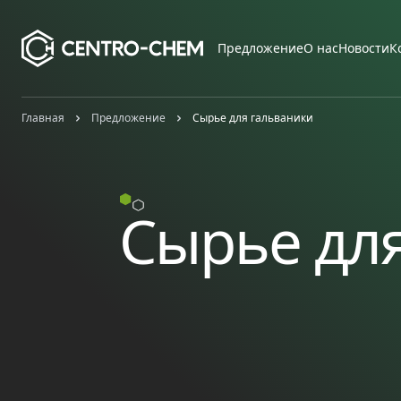
Przejdź do treści
Предложение
О нас
Новости
К
Главная
Предложение
Сырье для гальваники
Сырье дл