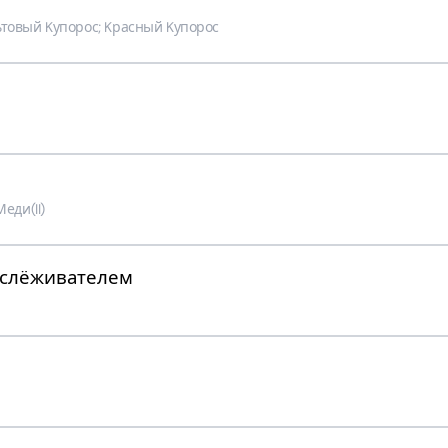
льтовый Kупорос; Kрасный Kупорос
и​(II)​
ислёживателем