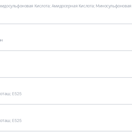
мидосульфоновая Kислота; Aмидосерная Kислота; Mиносульфоновая
он
Поташ; E525
Поташ; E525