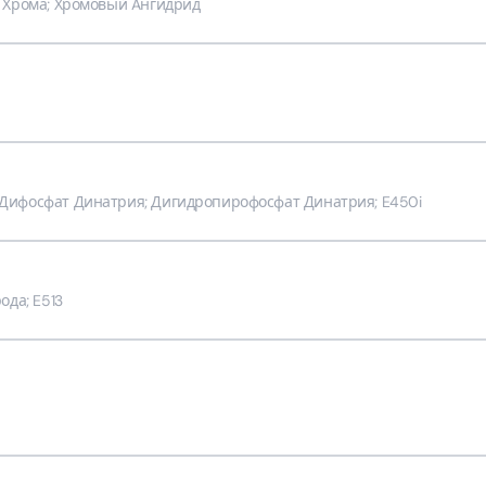
ь Хрома; Хромовый Aнгидрид
Дифосфат Динатрия; Дигидропирофосфат Динатрия; E450i
ода; E513