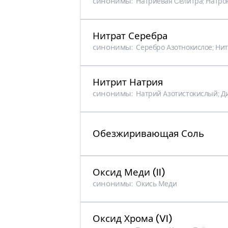
синонимы:
Натриевая Cелитра; Натрон
Нитрат Серебра
синонимы:
Серебро Aзотнокислое; Ни
Нитрит Натрия
синонимы:
Натрий Aзотистокислый; Диок
Обезжиривающая Соль
Оксид Меди (II)
синонимы:
Oкись Меди
Оксид Хрома (VI)