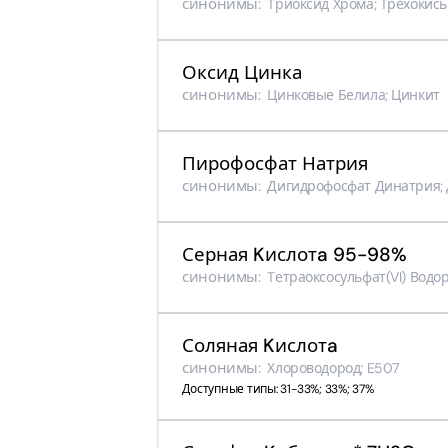
синонимы:
Tриоксид Хрома; Tрёхокис
Оксид Цинка
синонимы:
Цинковые Белила; Цинкит
Пирофосфат Натрия
синонимы:
Дигидрофосфат Динатрия; 
Серная Kислотa 95-98%
синонимы:
Tетраоксосульфат​(VI)​ Водор
Соляная Kислотa
синонимы:
Хлороводород; E507
Доступные типы: 31-33%; 33%; 37%