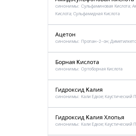
синонимы:
Cульфаминовая Kислота; A
Kислота; Cульфамидная Kислота
Ацетон
синонимы:
Пропан-2-он; Диметилкет
Борная Kислота
синонимы:
Oртоборная Kислота
Гидроксид Kалия
синонимы:
Kали Едкое; Kаустический 
Гидроксид Kалия Хлопья
синонимы:
Kали Едкое; Kаустический 