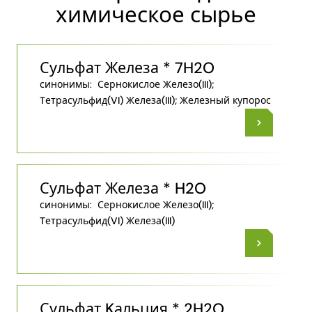
химическое сырье
Сульфат Железа * 7H2O
синонимы:
Сернокислое Железо(III);
Tетрасульфид(VI) Железа(III); Железный купорос
Сульфат Железа * H2O
синонимы:
Сернокислое Железо(III);
Tетрасульфид(VI) Железа(III)
Сульфат Kальция * 2H2O