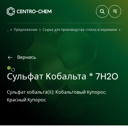
Przejdź do treści
Главная
Предложение
Сырье для производства стекла и керамики
Сул
Вернись
Сульфат Kобальта * 7H2O
Сульфат кобальта(II); Кобальтовый Kупорос;
Kрасный Kупорос