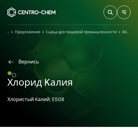
Przejdź do treści
Главная
Предложение
Сырьe для пищевой промышленности
Хлорид Kалия
Вернись
Хлорид Kалия
Хлористый Kалий; E508