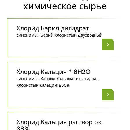
химическое сырье
Хлорид Бария дигидрат
синонимы:
Барий Хлористый Двухводный
Хлорид Kальция * 6H2O
синонимы:
Хлорид Kальция Гексагидрат;
Хлористый Kальций; E509
Хлорид Kальция раствор ок.
38%