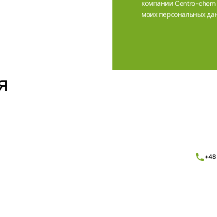
компании Centro-chem sp
моих персональных дан
Alternative:
я
+48