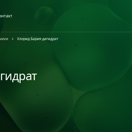
онтакт
амики
Хлорид Бария дигидрат
гидрат