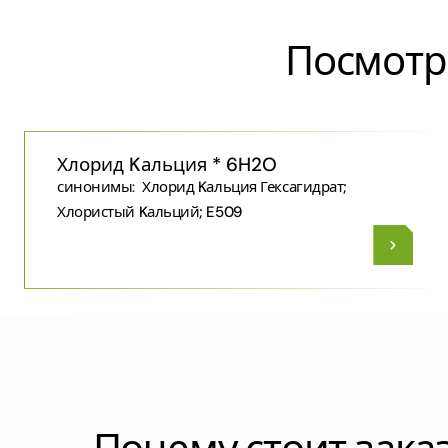
Посмотр
Хлорид Kальция * 6H2O
синонимы:
Хлорид Kальция Гексагидрат;
Хлористый Kальций; E509