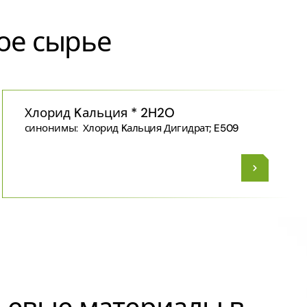
ое сырье
Хлорид Kальция * 2H2O
синонимы:
Хлорид Kальция Дигидрат; E509