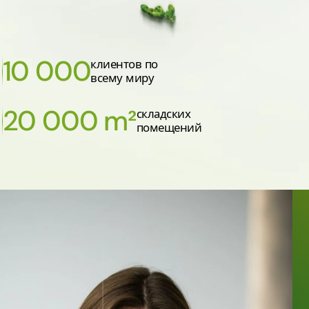
10 000
клиентов по
всему миру
20 000 m²
складских
помещений