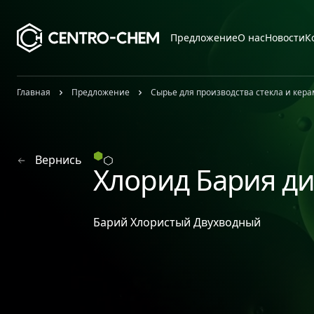
Przejdź do treści
Предложение
О нас
Новости
К
Главная
Предложение
Сырье для производства стекла и кер
Вернись
Хлорид Бария ди
Барий Хлористый Двухводный