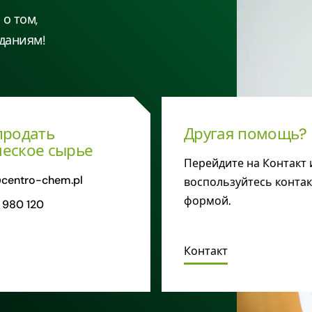
о том,
даниям!
продать
Другая помощь?
еское сырье
Перейдите на Контакт 
centro-chem.pl
воспользуйтесь конта
формой.
 980 120
Контакт