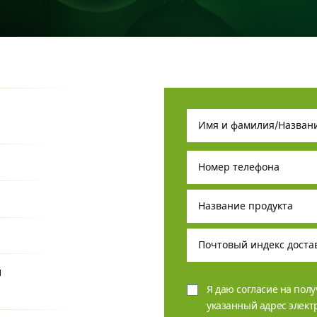
й
Я даю согласие на пол
указанный адрес элек