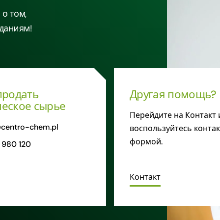
о том,
даниям!
продать
Другая помощь?
еское сырье
Перейдите на Контакт 
centro-chem.pl
воспользуйтесь конта
формой.
 980 120
Контакт