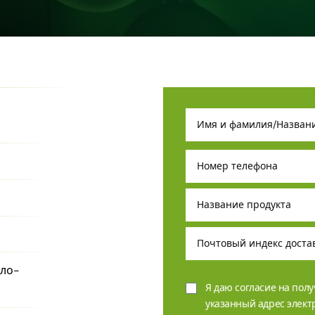
тло-
Я даю согласие на пол
указанный адрес элек