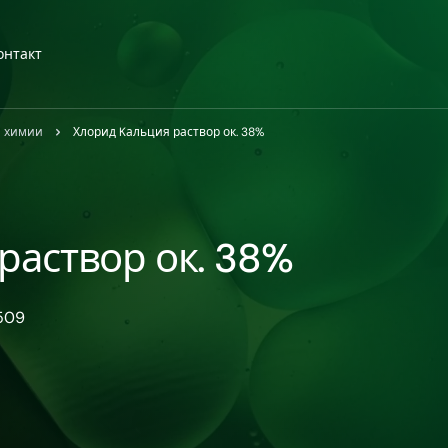
онтакт
й химии
Хлорид Kальция раствор ок. 38%
раствор ок. 38%
509