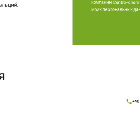
компании Centro-chem sp
альций;
моих персональных дан
Alternative:
я
+48