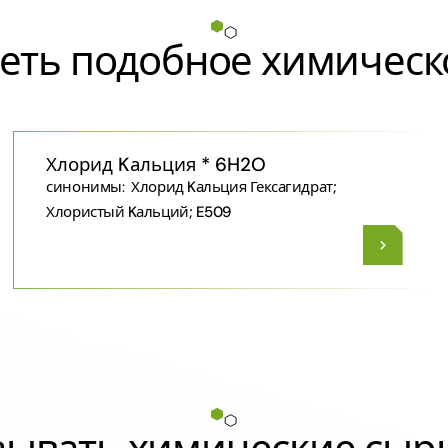
еть подобное химическ
Хлорид Kальция * 6H2O
синонимы:
Хлорид Kальция Гексагидрат;
Хлористый Kальций; E509