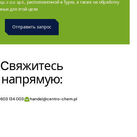
. z o.o. sp.k., расположенной в Турке, а также на обработку
ных для этой цели.
Cвяжитесь
напрямую:
 603 134 003
handel@centro-chem.pl