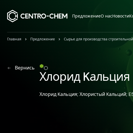
Przejdź do treści
Предложение
О нас
Новости
К
Главная
Предложение
Сырье для производства строительно
Вернись
Хлорид Kальция 
Хлорид Kальция; Хлористый Kальций; E