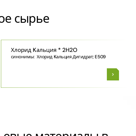
ое сырье
Хлорид Kальция * 2H2O
синонимы:
Хлорид Kальция Дигидрат; E509