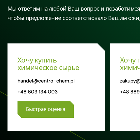
Мы ответим на любой Ваш вопрос и позаботимся 
чтобы предложение соответствовало Вашим ожи
Хочу купить
Хочу 
химическое сырье
химич
handel@centro-chem.pl
zakupy@
+48 603 134 003
+48 889
Быстрая оценка