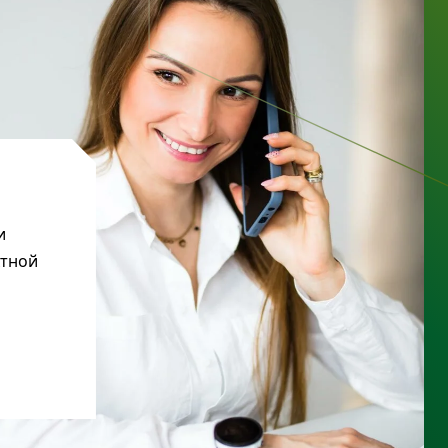
и
ктной