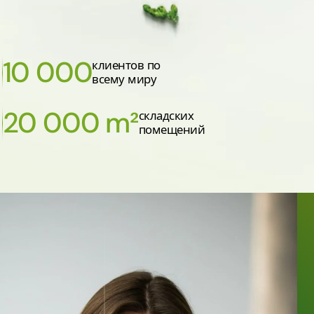
10 000
клиентов по
всему миру
20 000 m²
складских
помещений