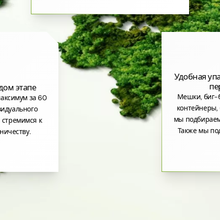
Удобная уп
пе
дом этапе
Мешки, биг-б
аксимум за 60
контейнеры, 
видуального
мы подбираем
 стремимся к
Также мы по
ничеству.