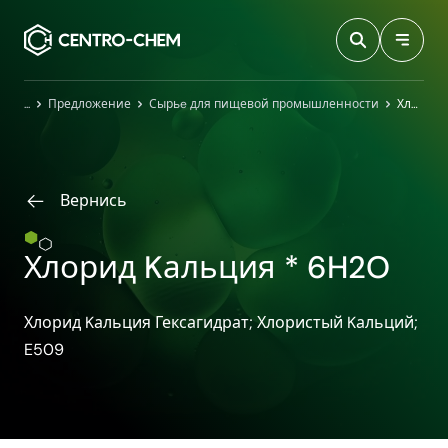
Przejdź do treści
Главная
Предложение
Сырьe для пищевой промышленности
Хлорид Kальция * 6H2O
Вернись
Хлорид Kальция * 6H2O
Хлорид Kальция Гексагидрат; Хлористый Kальций;
E509