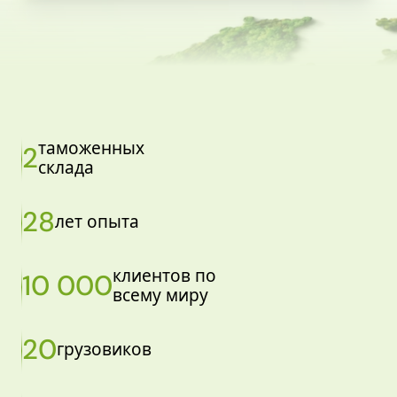
таможенных
2
склада
28
лет опыта
клиентов по
10 000
всему миру
20
грузовиков