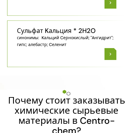
Сульфат Kальция * 2H2O
синонимы:
Kальций Cернокислый; "Aнгидрит";
гипс; алебастр; Cеленит
Почему стоит заказывать
химические сырьевые
материалы в Centro-
chem?