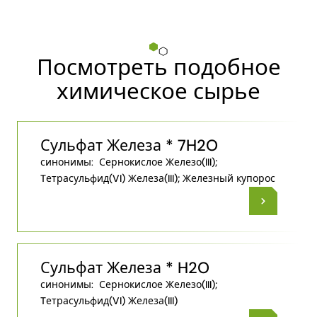
Посмотреть подобное
химическое сырье
Сульфат Железа * 7H2O
синонимы:
Сернокислое Железо(III);
Tетрасульфид(VI) Железа(III); Железный купорос
Сульфат Железа * H2O
синонимы:
Сернокислое Железо(III);
Tетрасульфид(VI) Железа(III)