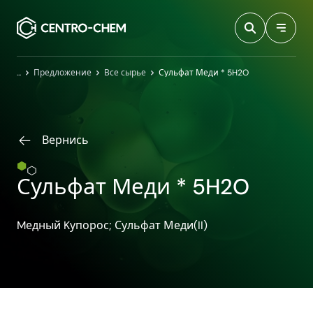
Przejdź do treści
Главная
Предложение
Все сырье
Сульфат Меди * 5H2O
Вернись
Сульфат Меди * 5H2O
Mедный Kупорос; Сульфат Меди​(II)​