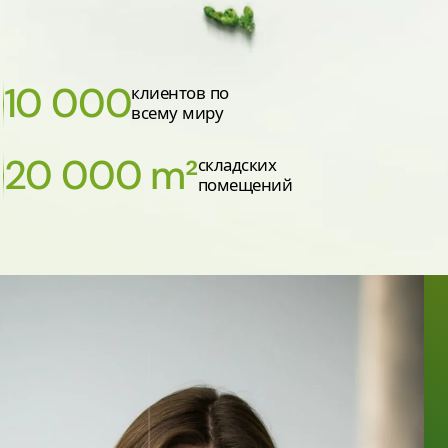
10 000
клиентов по
всему миру
20 000 m²
складских
помещений