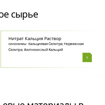
ое сырье
Нитрат Кальция Раствор
синонимы:
Кальциевая Cелитра; Норвежская
Cелитра; Aзотнокислый Kальций