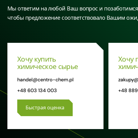
Мы ответим на любой Ваш вопрос и позаботимся 
чтобы предложение соответствовало Вашим ожи
Хочу купить
Хочу 
химическое сырье
химич
handel@centro-chem.pl
zakupy@
+48 603 134 003
+48 889
Быстрая оценка