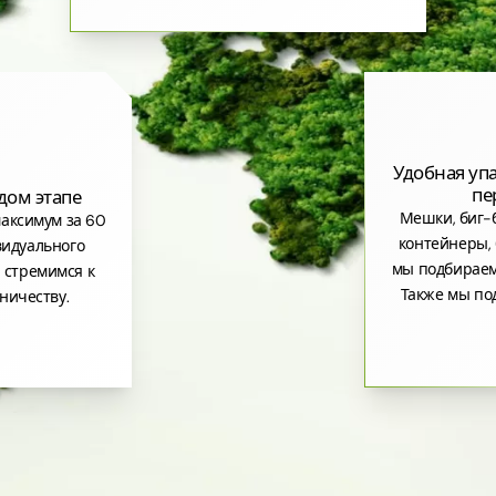
Удобная уп
пе
дом этапе
Мешки, биг-б
аксимум за 60
контейнеры, 
видуального
мы подбираем
 стремимся к
Также мы по
ничеству.