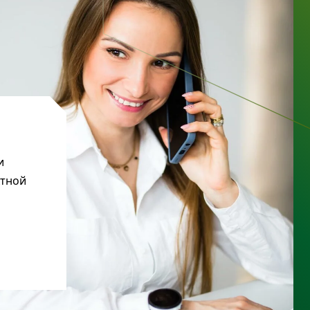
и
ктной