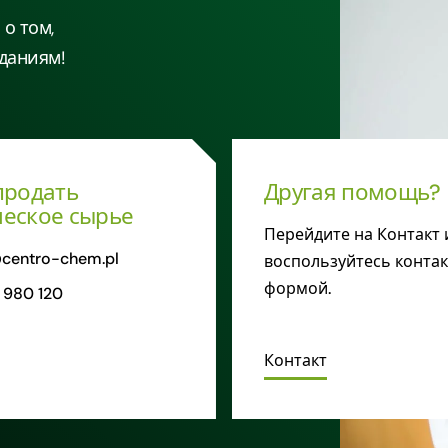
о том,
даниям!
продать
Другая помощь?
еское сырье
Перейдите на Контакт 
centro-chem.pl
воспользуйтесь конта
формой.
 980 120
Контакт