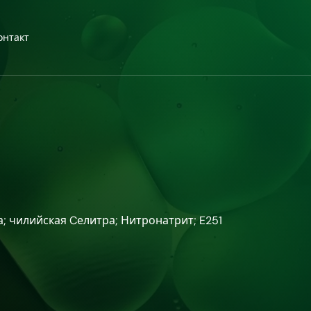
онтакт
; чилийская Cелитра; Нитронатрит; E251