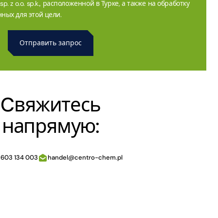
. z o.o. sp.k., расположенной в Турке, а также на обработку
ных для этой цели.
Cвяжитесь
напрямую:
 603 134 003
handel@centro-chem.pl