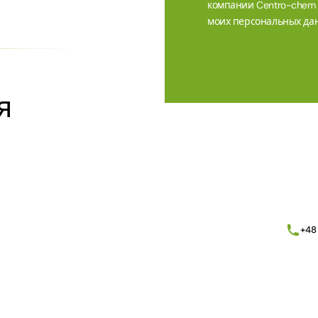
компании Centro-chem sp
моих персональных дан
Alternative:
я
+48