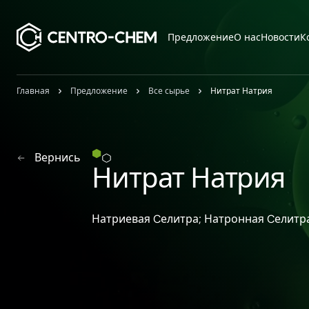
Przejdź do treści
Предложение
О нас
Новости
К
Главная
Предложение
Все сырье
Нитрат Натрия
Вернись
Нитрат Натрия
Натриевая Cелитра; Натронная Cелитра