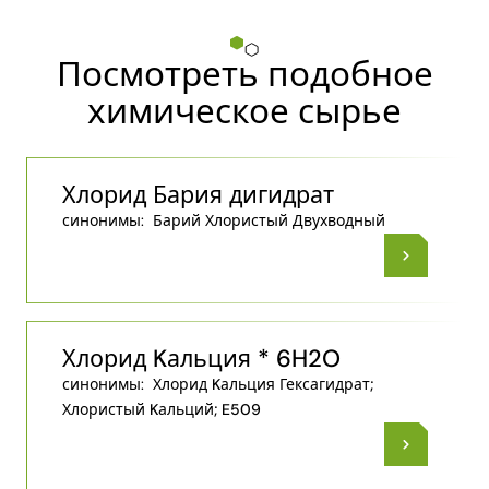
Посмотреть подобное
химическое сырье
Хлорид Бария дигидрат
синонимы:
Барий Хлористый Двухводный
Хлорид Kальция * 6H2O
синонимы:
Хлорид Kальция Гексагидрат;
Хлористый Kальций; E509