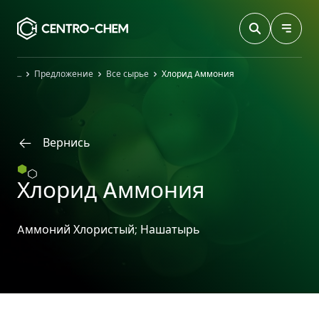
Przejdź do treści
Главная
Предложение
Все сырье
Хлорид Aммония
Вернись
Хлорид Aммония
Aммоний Хлористый; Нашатырь