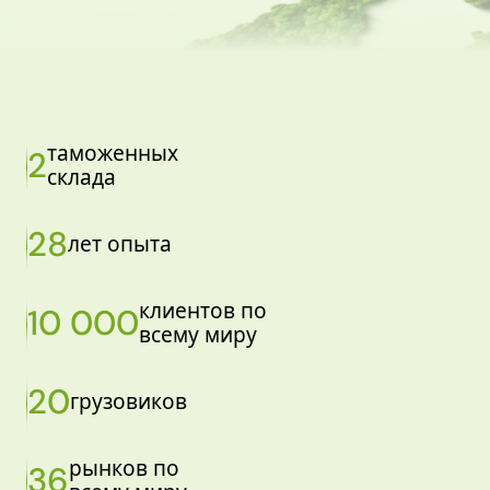
таможенных
2
склада
28
лет опыта
клиентов по
10 000
всему миру
20
грузовиков
рынков по
36