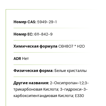
Номер CAS:
5949-29-1
Номер EC:
611-842-9
Химическая формула
C6H8O7 * H2O
ADR
Нет
Физическая форма:
Белые кристаллы
Другие названия:
2-Оксипропан-1;2;3-
трикарбоновая Kислота; 3-​гидрокси-​3-​
карбоксипентандиовая Kислота; E330