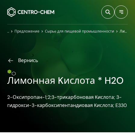
Przejdź do treści
Главная
Предложение
Сырьe для пищевой промышленности
Лимонная Kислота * H2O
Вернись
Лимонная Kислота * H2O
2-Оксипропан-1;2;3-трикарбоновая Kислота; 3-​
гидрокси-​3-​карбоксипентандиовая Kислота; E330