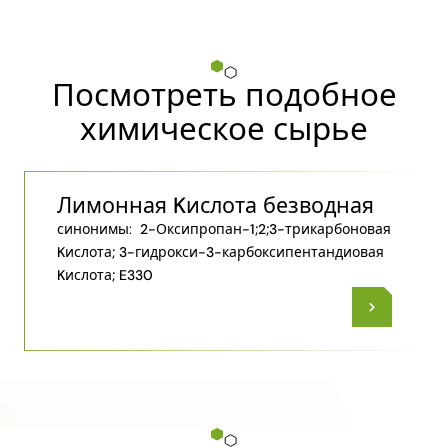
Посмотреть подобное
химическое сырье
Лимонная Kислота безводная
синонимы:
2-Оксипропан-1;2;3-трикарбоновая
Kислота; 3-​гидрокси-​3-​карбоксипентандиовая
Kислота; E330