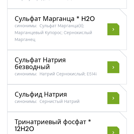
Сульфат Марганца * H2O
синонимы:
Сульфат Mарганца​(II)​;
Mарганцевый Kупорос; Cернокислый
Mарганец
Сульфат Натрия
безводный
синонимы:
Натрий Cернокислый; E514i
Сульфид Натрия
синонимы:
Сернистый Натрий
Тринатриевый фосфат *
12H2O