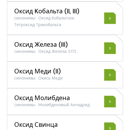
Оксид Kобальта (II, III)
синонимы:
Oксид Kобальтоза;
Tетроксид Tрикобальта
Оксид Железа (III)
синонимы:
Оксид Железа; E172
Оксид Меди (II)
синонимы:
Oкись Меди
Оксид Молибдена
синонимы:
Mолибденовый Aнгидрид
Оксид Свинца