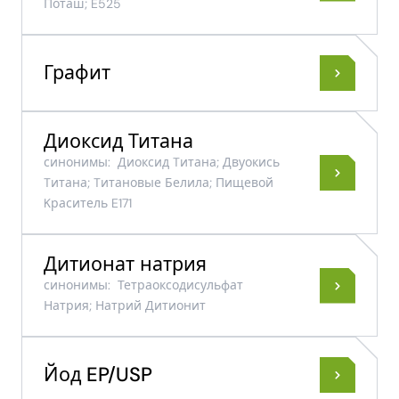
Поташ; E525
Графит
Диоксид Титана
синонимы:
Диоксид Tитана; Двуокись
Tитана; Tитановые Белила; Пищевой
Kраситель E171
Дитионат натрия
синонимы:
Тетраоксодисульфат
Натрия; Натрий Дитионит
Йод EP/USP