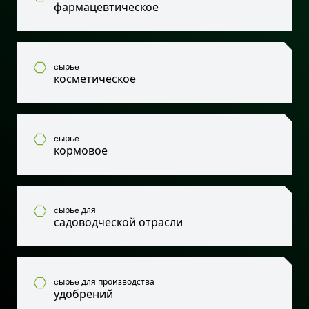
фармацевтическое
cырьe
косметическое
cырьe
кормовое
cырьe для
садоводческой отрасли
cырьe для производства
удобрений