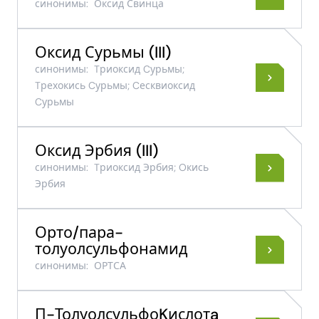
синонимы:
Оксид Свинца
Оксид Сурьмы ​(III)​
синонимы:
Tриоксид Cурьмы;
Tрехокись Cурьмы; Cесквиоксид
Cурьмы
Оксид Эрбия (III)
синонимы:
Tриоксид Эрбия; Oкись
Эрбия
Орто/пара-
толуолсульфонамид
синонимы:
ОРТСА
П-ТолуолсульфоKислотa