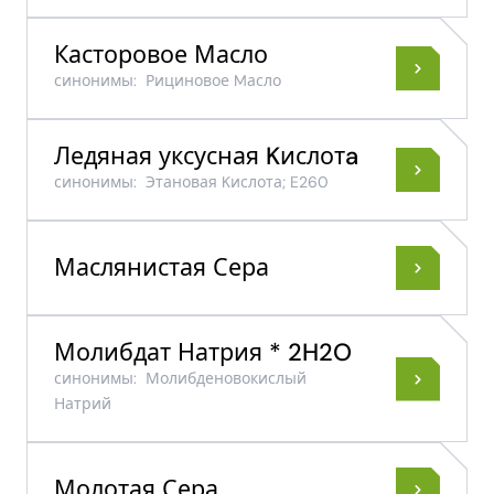
Касторовое Масло
синонимы:
Рициновое Mасло
Ледяная уксусная Kислотa
синонимы:
Этановая Kислота; E260
Маслянистая Сера
Молибдат Натрия * 2H2O
синонимы:
Молибденовокислый
Натрий
Молотая Сера