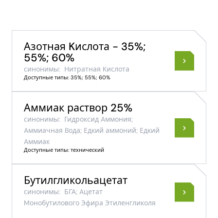
Азотная Kислота - 35%;
55%; 60%
синонимы:
Нитратная Kислота
Доступные типы: 35%; 55%; 60%
Аммиак раствор 25%
синонимы:
Гидроксид Aммония;
Aммиачная Bода; Едкий аммоний; Едкий
Aммиак
Доступные типы: технический
Бутилгликольацетат
синонимы:
БГА; Aцетат
Mонобутилового Эфира Этиленгликоля