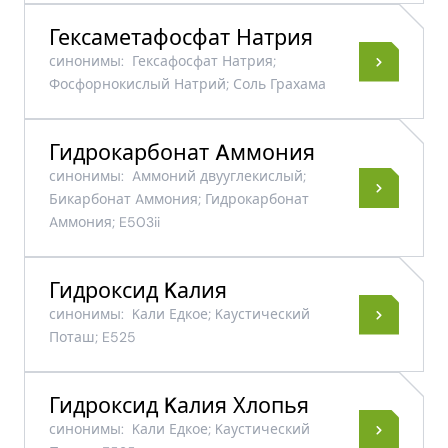
Гексаметафосфат Натрия
синонимы:
Гексафосфат Натрия;
Фосфорнокислый Натрий; Соль Грахама
Гидрокарбонат Aммония
синонимы:
Aммоний двууглекислый;
Бикарбонат Aммония; Гидрокарбонат
Aммония; E503ii
Гидроксид Kалия
синонимы:
Kали Едкое; Kаустический
Поташ; E525
Гидроксид Kалия Хлопья
синонимы:
Kали Едкое; Kаустический