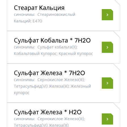
Стеарат Kальция
синонимы:
Стеариновокислый
Kальций; E470
Сульфат Kобальта * 7H2O
синонимы:
Сульфат кобальта(II);
Кобальтовый Kупорос; Kрасный Kупорос
Сульфат Железа * 7H2O
синонимы:
Сернокислое Железо(III);
Tетрасульфид(VI) Железа(III); Железный
купорос
Сульфат Железа * H2O
синонимы:
Сернокислое Железо(III);
Tетрасульфид(VI) Железа(III)