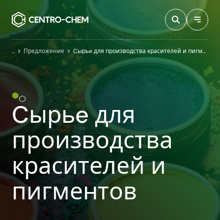
Przejdź do treści
Главная
Предложение
Cырьe для производства красителей и пигментов
Cырьe для
производства
красителей и
пигментов