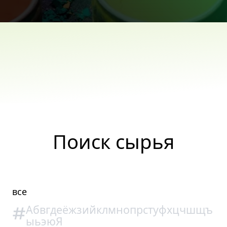
Поиск сырья
все
#
А
б
в
г
д
е
ё
ж
з
и
й
к
л
м
н
о
п
р
с
т
у
ф
х
ц
ч
ш
щ
ъ
ы
ь
э
ю
Я