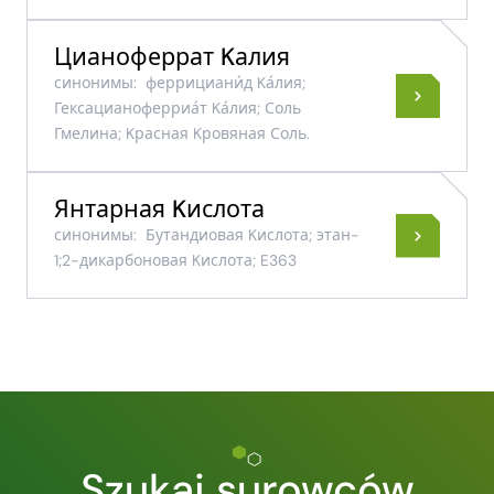
Цианоферрат Kалия
синонимы:
феррициани́д Kа́лия;
Гексацианоферриа́т Kа́лия; Соль
Гмелина; Kрасная Kровяная Соль.
Янтарная Kислота
синонимы:
Бутандиовая Kислота; этан-​
1;2-​дикарбоновая Kислота; E363
Szukaj surowców