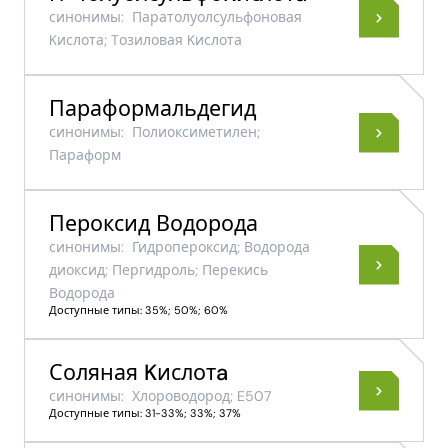
синонимы:
Паратолуолсульфоновая
Kислота; Tозиловая Kислота
Параформальдегид
синонимы:
Полиоксиметилен;
Параформ
Пероксид Водорода
синонимы:
Гидропероксид; Водорода
диоксид; Пергидроль; Перекись
Водорода
Доступные типы: 35%; 50%; 60%
Соляная Kислотa
синонимы:
Хлороводород; E507
Доступные типы: 31-33%; 33%; 37%