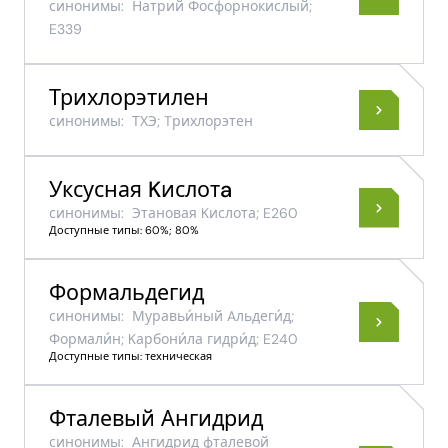
синонимы:
Натрий Фосфорнокислый;
E339
Трихлорэтилен
синонимы:
ТХЭ; Tрихлорэтен
Уксусная Kислотa
синонимы:
Этановая Kислота; E260
Доступные типы: 60%; 80%
Формальдегид
синонимы:
Муравьи́ный Aльдеги́д;
Формали́н; Kарбони́ла гидри́д; E240
Доступные типы: техническая
Фталевый Ангидрид
синонимы:
Ангидрид фталевой