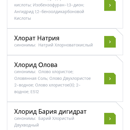
кислоты; Изобензофуран-1;3-дион;
Aнгидрид 1;2-бензолдикарбоновой
Kислоты
Хлорат Натрия
синонимы:
Натрий Хлорноватокислый
Хлорид Oлова
синонимы:
Олово хлористое;
Оловянная Соль; Олово Двухлористое
2-водное; Олово хлористое(II); 2-
водное; E512
Хлорид Бария дигидрат
синонимы:
Барий Хлористый
Двухводный