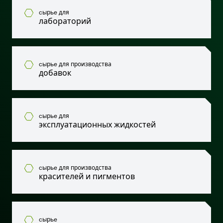
cырьe для
лабораторий
cырьe для производства
добавок
cырьe для
эксплуатационных жидкостей
cырьe для производства
красителей и пигментов
cырьe