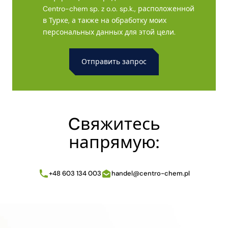
Centro-chem sp. z o.o. sp.k., расположенной
в Турке, а также на обработку моих
персональных данных для этой цели.
Alternative:
Cвяжитесь
напрямую:
+48 603 134 003
handel@centro-chem.pl