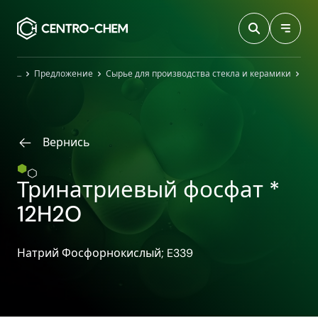
Przejdź do treści
Главная
Предложение
Сырье для производства стекла и керамики
Тр
Вернись
Тринатриевый фосфат *
12H2O
Натрий Фосфорнокислый; E339