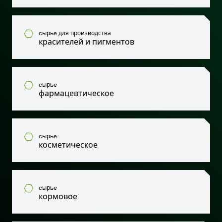
cырьe для производства
красителей и пигментов
cырьe
фармацевтическое
cырьe
косметическое
cырьe
кормовое