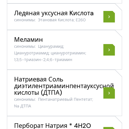
Ледяная уксусная Kислотa
синонимы:
Этановая Kислота; E260
Меламин
синонимы:
Цианурамид;
Циануротриамид; циануротриамин;
1;3;5-​триазин-​2;4;6-​триамин
Натриевая Соль
диэтилентриаминпентауксусной
кислоты (ДТПА)
синонимы:
Пентанатриевый Пентетат;
Na ДТПА
Перборат Натрия * 4H2O