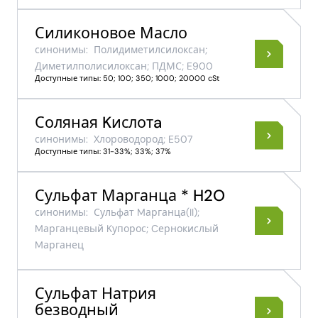
Силиконовое Масло
синонимы:
Полидиметилсилоксан;
Диметилполисилоксан; ПДМС; E900
Доступные типы: 50; 100; 350; 1000; 20000 cSt
Соляная Kислотa
синонимы:
Хлороводород; E507
Доступные типы: 31-33%; 33%; 37%
Сульфат Марганца * H2O
синонимы:
Сульфат Mарганца​(II)​;
Mарганцевый Kупорос; Cернокислый
Mарганец
Сульфат Натрия
безводный