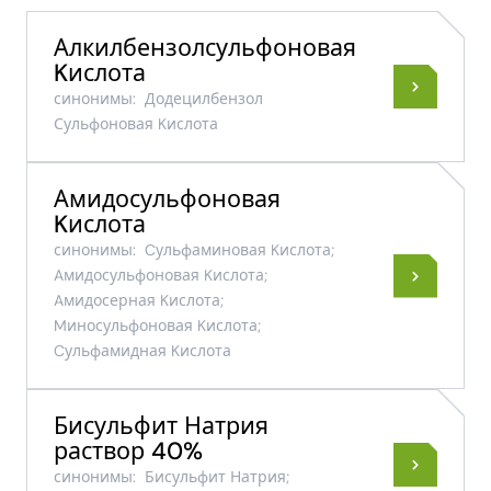
Алкилбензолсульфоновая
Kислота
синонимы:
Додецилбензол
Сульфоновая Kислота
Амидосульфоновая
Kислота
синонимы:
Cульфаминовая Kислота;
Aмидосульфоновая Kислота;
Aмидосерная Kислота;
Mиносульфоновая Kислота;
Cульфамидная Kислота
Бисульфит Натрия
раствор 40%
синонимы:
Бисульфит Натрия;