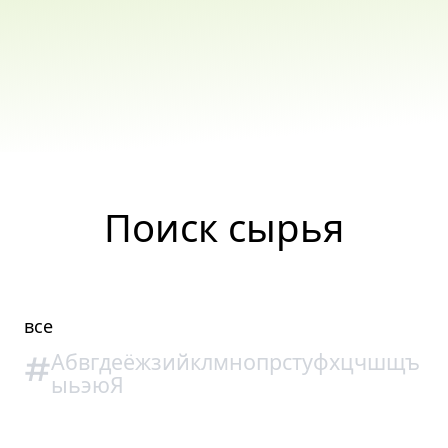
Поиск сырья
все
#
А
б
в
г
д
е
ё
ж
з
и
й
к
л
м
н
о
п
р
с
т
у
ф
х
ц
ч
ш
щ
ъ
ы
ь
э
ю
Я