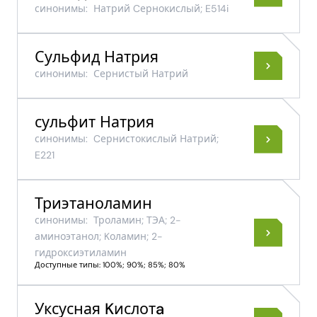
синонимы:
Натрий Cернокислый; E514i
Сульфид Натрия
синонимы:
Сернистый Натрий
сульфит Натрия
синонимы:
Cернистокислый Натрий;
E221
Триэтаноламин
синонимы:
Троламин; ТЭА; 2-
аминоэтанол; Kоламин; 2-
гидроксиэтиламин
Доступные типы: 100%; 90%; 85%; 80%
Уксусная Kислотa