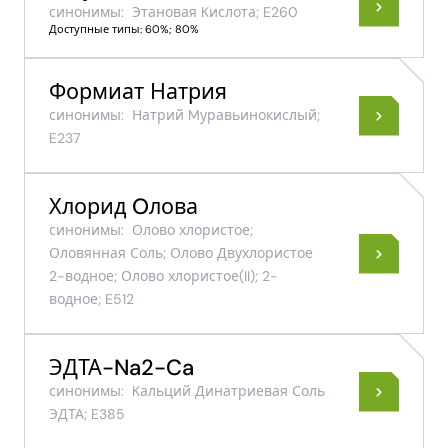
синонимы:
Этановая Kислота; E260
Доступные типы: 60%; 80%
Формиат Натрия
синонимы:
Натрий Mуравьинокислый;
E237
Хлорид Oлова
синонимы:
Олово хлористое;
Оловянная Соль; Олово Двухлористое
2-водное; Олово хлористое(II); 2-
водное; E512
ЭДТА-Na2-Ca
синонимы:
Kальций Динатриевая Соль
ЭДТА; E385