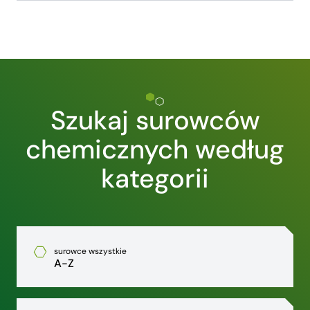
Szukaj surowców
chemicznych według
kategorii
surowce wszystkie
A-Z