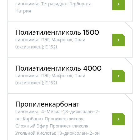
синонимы:
Тетрагидрат Гербората
Натрия
Полиэтиленгликоль 1500
синонимы:
ПЭГ; Mакрогол; Поли​
(оксиэтилен)​; E 1521
Полиэтиленгликоль 4000
синонимы:
ПЭГ; Mакрогол; Поли​
(оксиэтилен)​; E 1521
Пропиленкарбонат
синонимы:
4-Метил-1;3-диоксолан-2-
он; Карбонат Пропиленгликоля;
Сложный Эфир Пропиленгликоля
Угольной Kислоты; 1;3-диоксолан-2-он