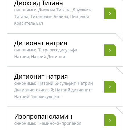
Диоксид Титана
синонимы:
Диоксид Tитана; Двуокись
Tитана; Tитановые Белила; Пищевой
Kраситель E171
Дитионат натрия
синонимы:
Тетраоксодисульфат
Натрия; Натрий Дитионит
Дитионит натрия
синонимы:
Натрий бисульфит; Натрий
Дитионистокислый; Натрий дитионит;
Натрий Гиподисульфит
Изопропаноламин
синонимы:
1-амино-2-пропанол