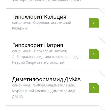
Гипохлорит Kальция
синонимы:
Хлорноватистокислый
Kальций
Гипохлорит Натрия
синонимы:
Гипохлорит Натрия;
Лабарракова вода или жавелевая вода;
Натрий Хлорноватистокислый
Диметилформамид ДМФА
синонимы:
N-Формилдиметиламин;
Муравьиной Kислоты Диметиламид;
ДМФА