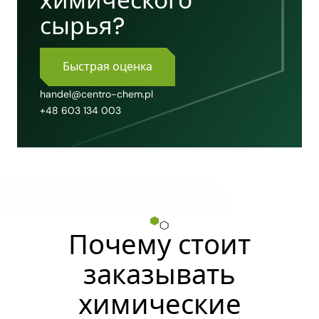
химического
сырья?
Быстрая оценка
handel@centro-chem.pl
+48 603 134 003
Почему стоит
заказывать
химические