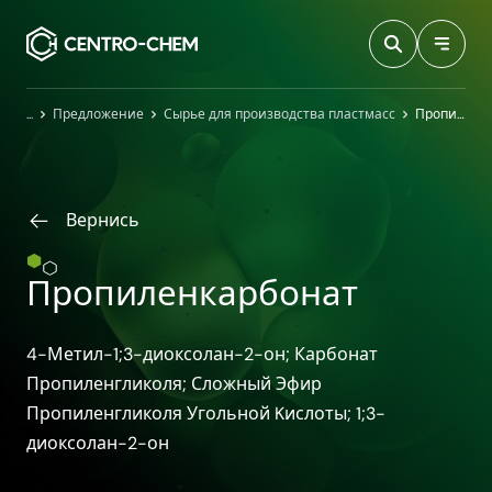
Przejdź do treści
Главная
Предложение
Сырье для производства пластмасс
Пропиленкарбонат
Вернись
Пропиленкарбонат
4-Метил-1;3-диоксолан-2-он; Карбонат
Пропиленгликоля; Сложный Эфир
Пропиленгликоля Угольной Kислоты; 1;3-
диоксолан-2-он