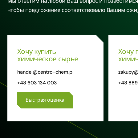
Мы ответим на любой Ваш вопрос и позаботимся 
чтобы предложение соответствовало Вашим ожи
Хочу купить
Хочу 
химическое сырье
химич
handel@centro-chem.pl
zakupy@
+48 603 134 003
+48 889
Быстрая оценка