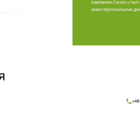
компании Centro-chem sp
моих персональных дан
Alternative:
я
+48