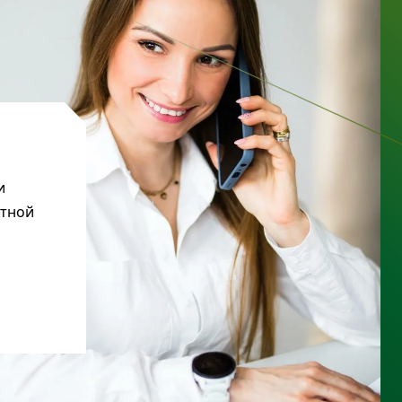
и
ктной