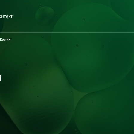
онтакт
 Kалия
я