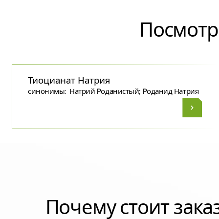
Посмотр
Тиоцианат Натрия
синонимы:
Натрий Pоданистый; Pоданид Натрия
Почему стоит зак