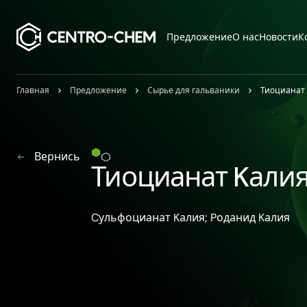
Przejdź do treści
Предложение
О нас
Новости
К
Главная
Предложение
Сырье для гальваники
Тиоцианат
Вернись
Тиоцианат Kали
Cульфоцианат Kалия; Pоданид Kалия