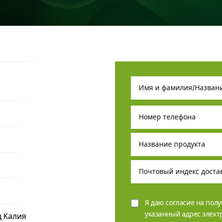
Я даю согласие на пол
указанный адрес элек
д Kалия