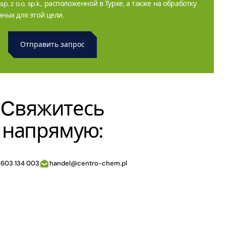
. z o.o. sp.k., расположенной в Турке, а также на обработку
ных для этой цели.
Cвяжитесь
напрямую:
 603 134 003
handel@centro-chem.pl