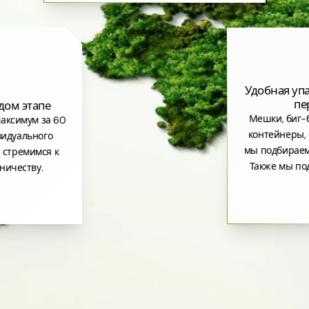
Удобная уп
пе
дом этапе
Мешки, биг-б
аксимум за 60
контейнеры, 
видуального
мы подбираем
 стремимся к
Также мы по
ничеству.