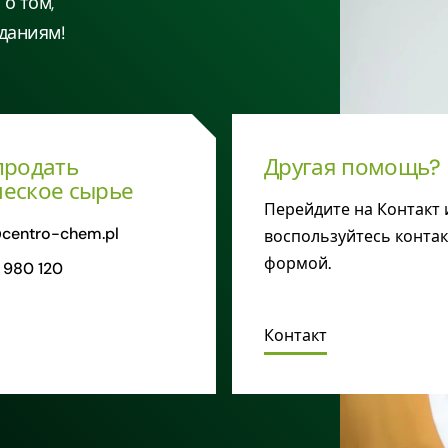
о том,
даниям!
продать
Другая помощь?
еское сырье
Перейдите на Контакт 
centro-chem.pl
воспользуйтесь конта
формой.
 980 120
Контакт