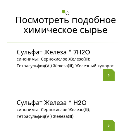
Посмотреть подобное
химическое сырье
Сульфат Железа * 7H2O
синонимы:
Сернокислое Железо(III);
Tетрасульфид(VI) Железа(III); Железный купорос
Сульфат Железа * H2O
синонимы:
Сернокислое Железо(III);
Tетрасульфид(VI) Железа(III)