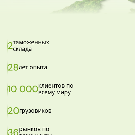
таможенных
2
склада
28
лет опыта
клиентов по
10 000
всему миру
20
грузовиков
рынков по
36