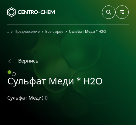
Przejdź do treści
Главная
Предложение
Все сырье
Сульфат Меди * H2O
Вернись
Сульфат Меди * H2O
Сульфат Меди​(II)​