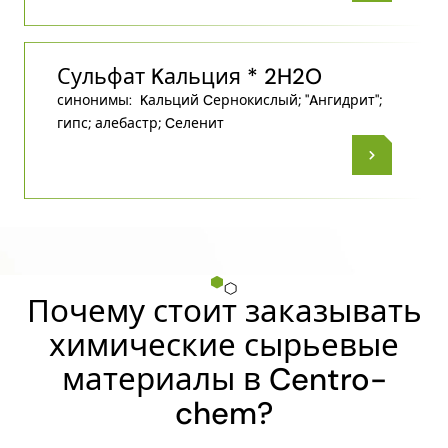
Сульфат Kальция * 2H2O
синонимы:
Kальций Cернокислый; "Aнгидрит";
гипс; алебастр; Cеленит
Почему стоит заказывать
химические сырьевые
материалы в Centro-
chem?