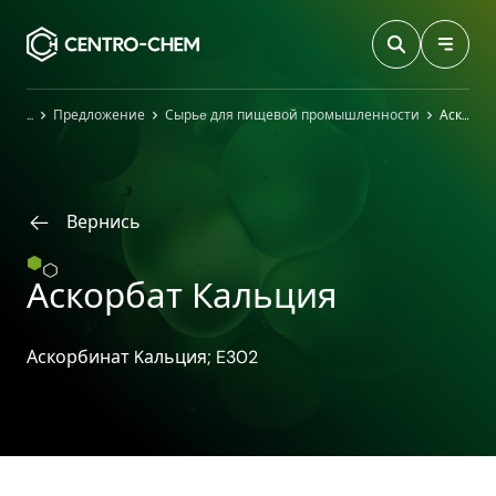
Przejdź do treści
Главная
Предложение
Сырьe для пищевой промышленности
Аскорбат Кальция
Вернись
Аскорбат Кальция
Аскорбинат Kальция; E302