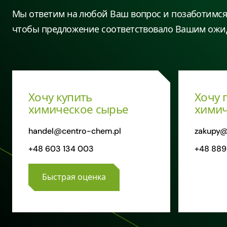
Мы ответим на любой Ваш вопрос и позаботимся 
чтобы предложение соответствовало Вашим ожи
Хочу купить
Хочу 
химическое сырье
химич
handel@centro-chem.pl
zakupy@
+48 603 134 003
+48 889
Быстрая оценка