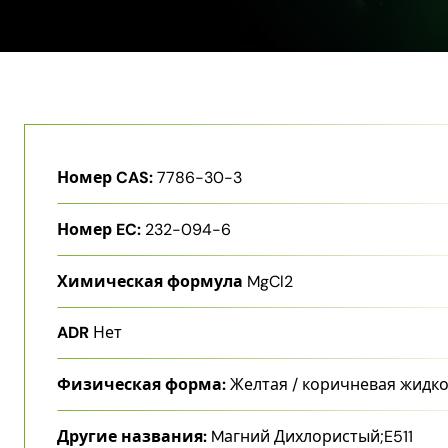
Номер CAS:
7786-30-3
Номер EC:
232-094-6
Химическая формула
MgCl2
ADR
Нет
Физическая форма:
Желтая / коричневая жидк
Другие названия:
Mагний Дихлористый;E511