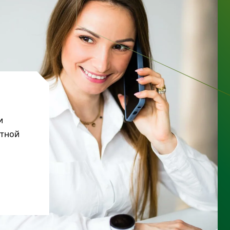
и
ктной