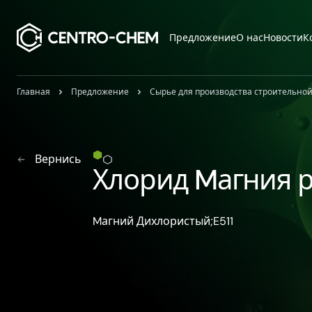
Przejdź do treści
Предложение
О нас
Новости
К
Главная
Предложение
Сырье для производства строительно
Вернись
Хлорид Mагния 
Mагний Дихлористый;E511