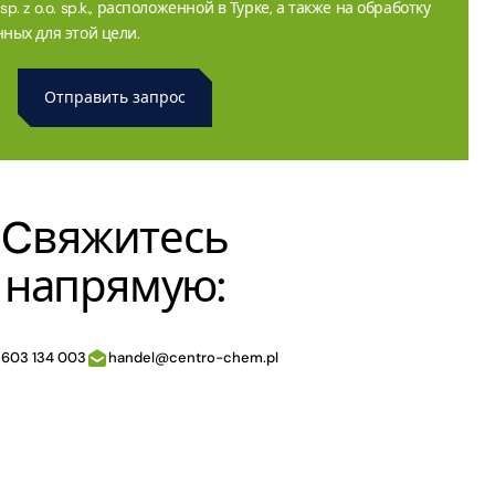
. z o.o. sp.k., расположенной в Турке, а также на обработку
ных для этой цели.
Cвяжитесь
напрямую:
 603 134 003
handel@centro-chem.pl