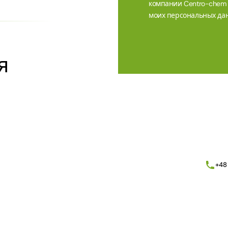
компании Centro-chem sp
моих персональных дан
я
Alternative:
+48