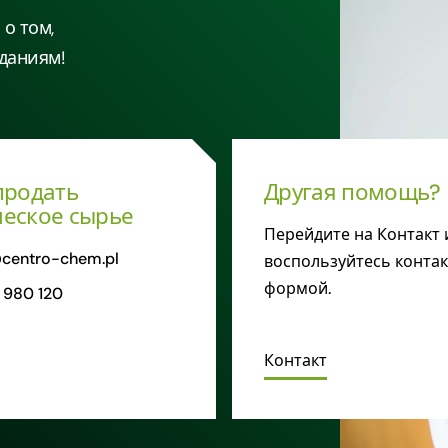
о том,
даниям!
продать
Другая помощь?
еское сырье
Перейдите на Контакт 
centro-chem.pl
воспользуйтесь конта
формой.
 980 120
Контакт