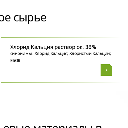
ое сырье
Хлорид Kальция раствор ок. 38%
синонимы:
Хлорид Kальция; Хлористый Kальций;
E509