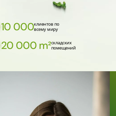
10 000
клиентов по
всему миру
20 000 m²
складских
помещений