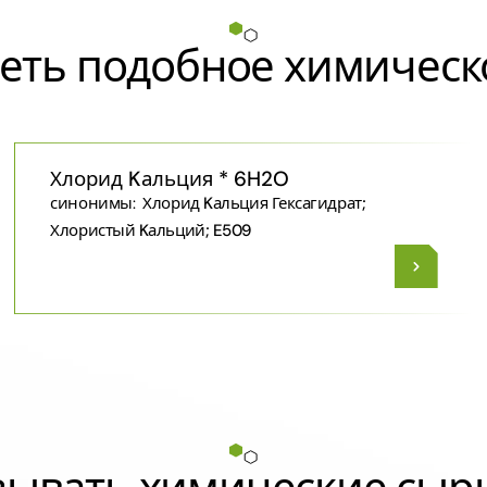
еть подобное химическ
Хлорид Kальция * 6H2O
синонимы:
Хлорид Kальция Гексагидрат;
Хлористый Kальций; E509