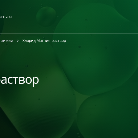
онтакт
й химии
Хлорид Mагния раствор
раствор