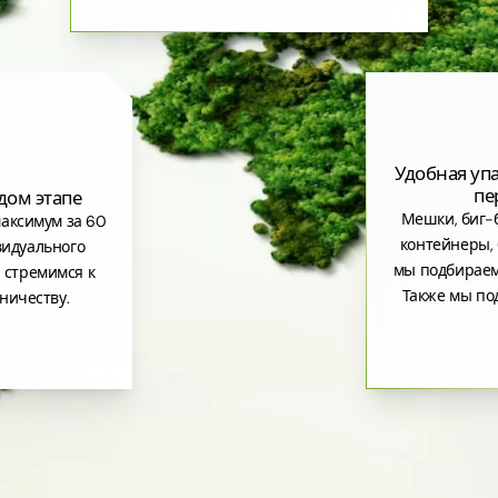
Удобная уп
пе
дом этапе
Мешки, биг-б
аксимум за 60
контейнеры, 
видуального
мы подбираем
 стремимся к
Также мы по
ничеству.