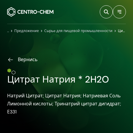
Przejdź do treści
Главная
Предложение
Сырьe для пищевой промышленности
Цитрат Натрия * 2H2O
Вернись
Цитрат Натрия * 2H2O
Натрий Цитрат; Цитрат Натрия; Натриевая Соль
Лимонной кислоты; Тринатрий цитрат дигидрат;
Е331