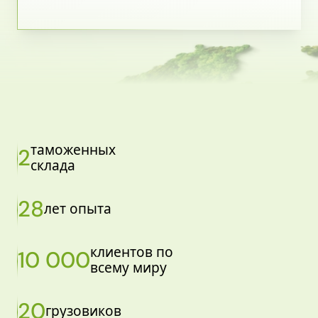
таможенных
2
склада
28
лет опыта
клиентов по
10 000
всему миру
20
грузовиков