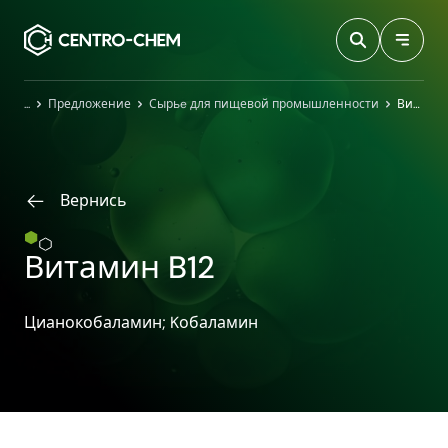
Przejdź do treści
Главная
Предложение
Сырьe для пищевой промышленности
Витамин B12
Вернись
Витамин B12
Цианокобаламин; Kобаламин