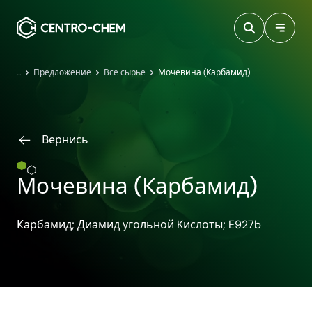
Przejdź do treści
Главная
Предложение
Все сырье
Мочевина (Карбамид)
Вернись
Мочевина (Карбамид)
Карбамид; Диамид угольной Kислоты; E927b