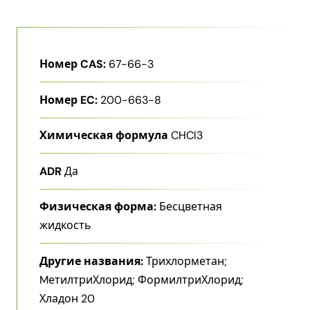
Номер CAS:
67-66-3
Номер EC:
200-663-8
Химическая формула
CHCl3
ADR
Да
Физическая форма:
Бесцветная
жидкость
Другие названия:
Трихлорметан;
MетилтриХлорид; ФормилтриХлорид;
Хладон 20