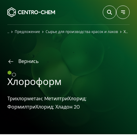
Przejdź do treści
Главная
Предложение
Сырье для производства красок и лаков
Хлороформ
Вернись
Хлороформ
Трихлорметан; MетилтриХлорид;
ФормилтриХлорид; Хладон 20