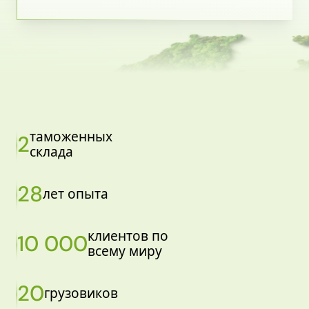
таможенных
2
склада
28
лет опыта
клиентов по
10 000
всему миру
20
грузовиков