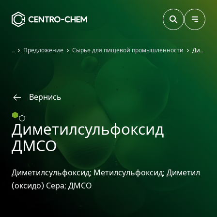
Przejdź do treści
Главная
Предложение
Сырьe для пищевой промышленности
Диметилсульфоксид ДМСО
Вернись
Диметилсульфоксид
ДМСО
Диметилсульфоксид; Метилсульфоксид; Диметил
(оксидо) Сера; ДМСО