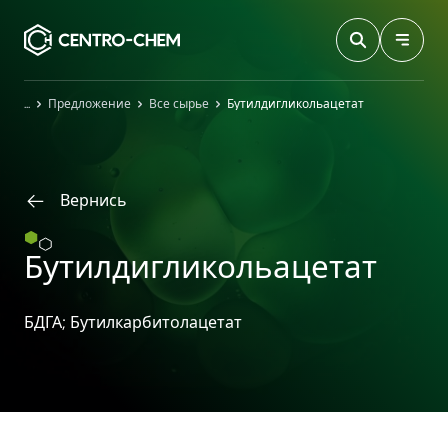
Przejdź do treści
Главная
Предложение
Все сырье
Бутилдигликольацетат
Вернись
Бутилдигликольацетат
БДГА; Бутилкарбитолацетат