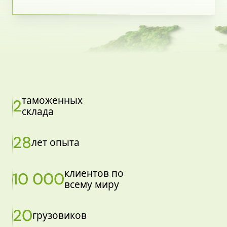
таможенных
2
склада
28
лет опыта
клиентов по
10 000
всему миру
20
грузовиков