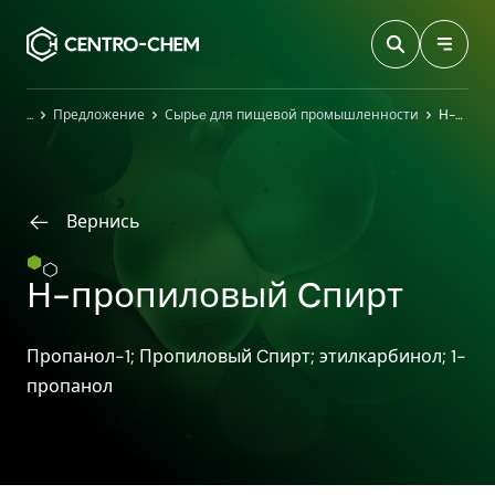
Przejdź do treści
Главная
Предложение
Сырьe для пищевой промышленности
Н-пропиловый Cпирт
Вернись
Н-пропиловый Cпирт
Пропанол-1; Пропиловый Cпирт; этилкарбинол; 1-
пропанол