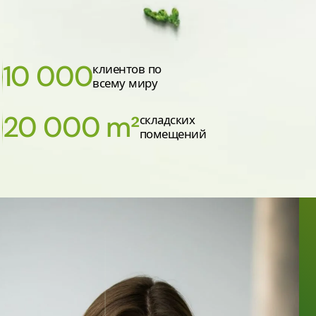
10 000
клиентов по
всему миру
20 000 m²
складских
помещений