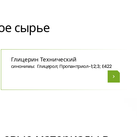
ое сырье
Глицерин Технический
синонимы:
Глицерол; Пропантриол-1;2;3; Е422