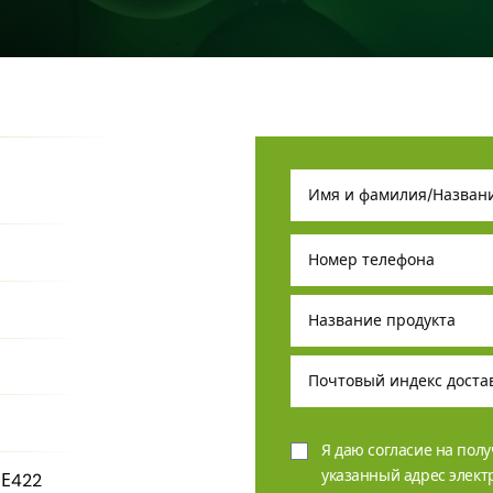
Я даю согласие на пол
указанный адрес элек
 Е422