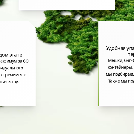
Удобная уп
пе
дом этапе
Мешки, биг-б
аксимум за 60
контейнеры, 
видуального
мы подбираем
 стремимся к
Также мы по
ничеству.