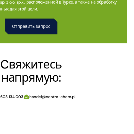
. z o.o. sp.k., расположенной в Турке, а также на обработку
ных для этой цели.
Cвяжитесь
напрямую:
 603 134 003
handel@centro-chem.pl