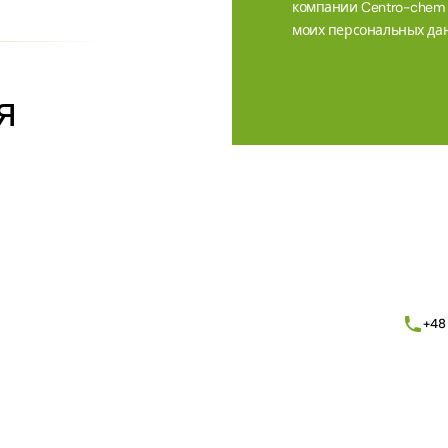
компании Centro-chem sp
моих персональных дан
я
Alternative:
+48