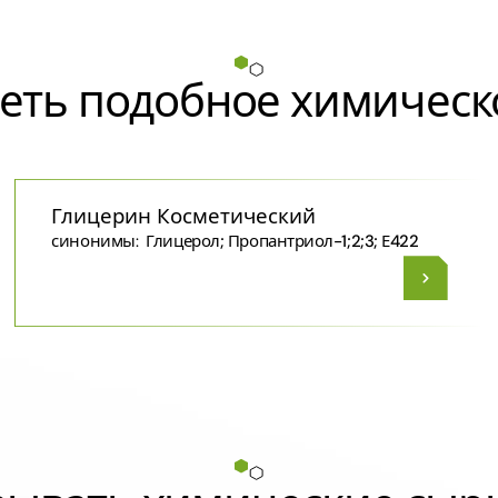
еть подобное химическ
Глицерин Косметический
синонимы:
Глицерол; Пропантриол-1;2;3; Е422