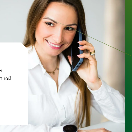
и
ктной