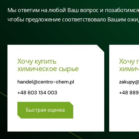
Мы ответим на любой Ваш вопрос и позаботимся 
чтобы предложение соответствовало Вашим ожи
Хочу купить
Хочу 
химическое сырье
химич
handel@centro-chem.pl
zakupy@
+48 603 134 003
+48 889
Быстрая оценка