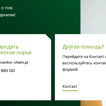
о том,
даниям!
продать
Другая помощь?
еское сырье
Перейдите на Контакт 
centro-chem.pl
воспользуйтесь конта
формой.
 980 120
Контакт