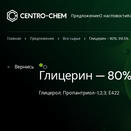
Przejdź do treści
Предложение
О нас
Новости
К
Главная
Предложение
Все сырье
Глицерин - 80%; 99,5%
Вернись
Глицерин — 80%
Глицерол; Пропантриол-1;2;3; Е422