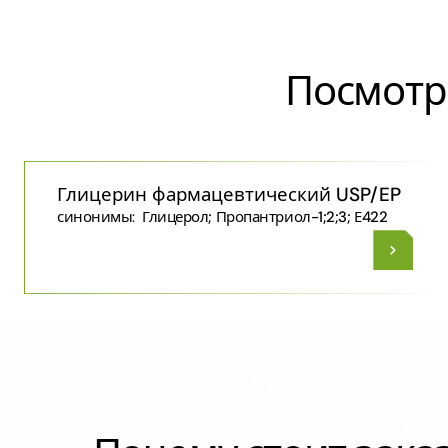
Посмотр
Глицерин фармацевтический USP/EP
синонимы:
Глицерол; Пропантриол-1;2;3; Е422