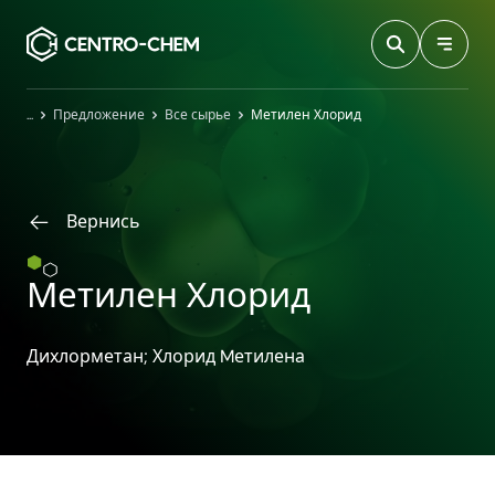
Przejdź do treści
Главная
Предложение
Все сырье
Метилен Хлорид
Вернись
Метилен Хлорид
Дихлорметан; Хлорид Mетилена