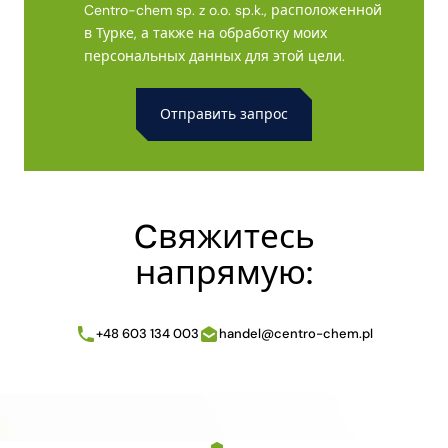
Centro-chem sp. z o.o. sp.k., расположенной
в Турке, а также на обработку моих
персональных данных для этой цели.
Alternative:
Cвяжитесь
напрямую:
+48 603 134 003
handel@centro-chem.pl