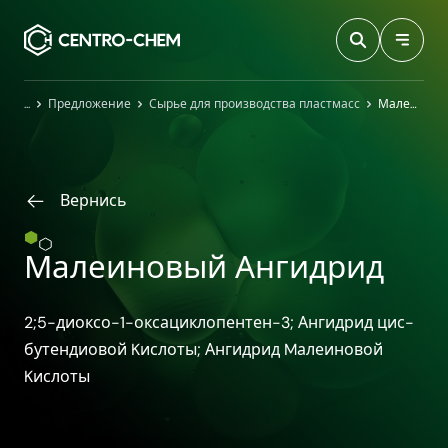
Przejdź do treści
Главная
Предложение
Сырье для производства пластмасс
Малеиновый Ангидрид
Вернись
Малеиновый Ангидрид
2;5-диоксо-1-оксациклопентен-3; Ангидрид цис-
бутендиовой Kислоты; Ангидрид Mалеиновой
Kислоты