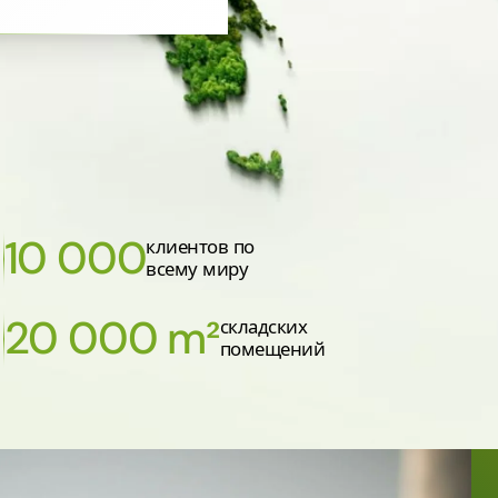
10 000
клиентов по
всему миру
20 000 m²
складских
помещений