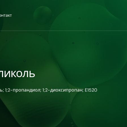
онтакт
ликоль
ь; 1;2-пропандиол; 1;2-диоксипропан; E1520