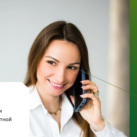
и
ктной