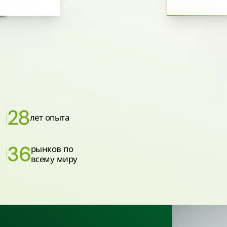
28
лет опыта
36
рынков по
всему миру