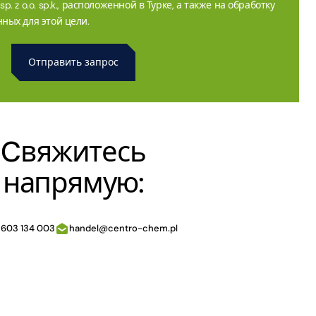
. z o.o. sp.k., расположенной в Турке, а также на обработку
ных для этой цели.
Cвяжитесь
напрямую:
 603 134 003
handel@centro-chem.pl