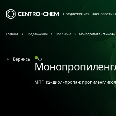
Przejdź do treści
Предложение
О нас
Новости
К
Главная
Предложение
Все сырье
Монопропиленгликоль
Вернись
Монопропиленг
МПГ; 1;2-​диол-​пропан; пропиленгликол