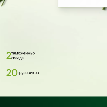
2
таможенных
склада
20
грузовиков