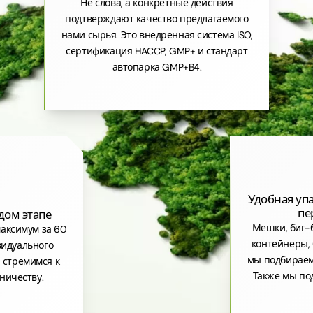
Не слова, а конкретные действия
подтверждают качество предлагаемого
нами сырья. Это внедренная система ISO,
сертификация HACCP, GMP+ и стандарт
автопарка GMP+B4.
Удобная уп
пе
дом этапе
Мешки, биг-б
аксимум за 60
контейнеры, 
видуального
мы подбираем
 стремимся к
Также мы по
ничеству.