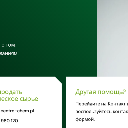
о том,
даниям!
продать
Другая помощь?
еское сырье
Перейдите на Контакт 
centro-chem.pl
воспользуйтесь конта
формой.
 980 120