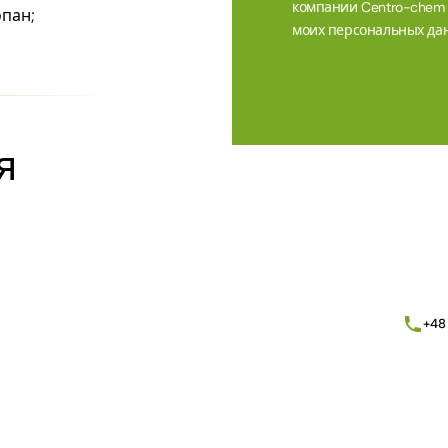
компании Centro-chem sp
опан;
моих персональных дан
Alternative:
я
+48