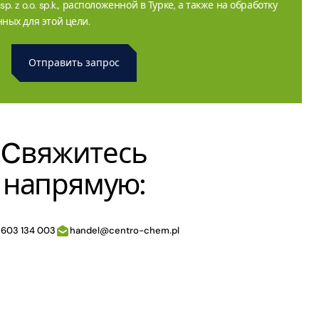
. z o.o. sp.k., расположенной в Турке, а также на обработку
ных для этой цели.
Cвяжитесь
напрямую:
 603 134 003
handel@centro-chem.pl