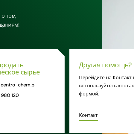
о том,
даниям!
продать
Другая помощь?
еское сырье
Перейдите на Контакт 
centro-chem.pl
воспользуйтесь конта
формой.
 980 120
Контакт