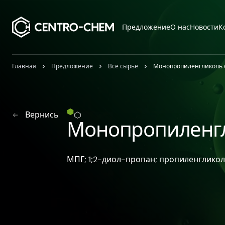
Przejdź do treści
Предложение
О нас
Новости
К
Главная
Предложение
Все сырье
Монопропиленгликоль
Вернись
Монопропиленг
МПГ; 1;2-​диол-​пропан; пропиленгликол