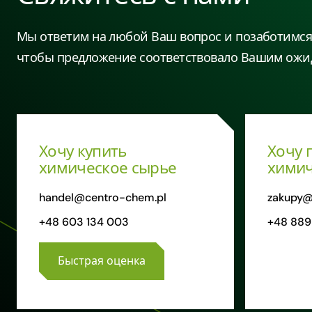
Мы ответим на любой Ваш вопрос и позаботимся 
чтобы предложение соответствовало Вашим ожи
Хочу купить
Хочу 
химическое сырье
химич
handel@centro-chem.pl
zakupy@
+48 603 134 003
+48 889
Быстрая оценка