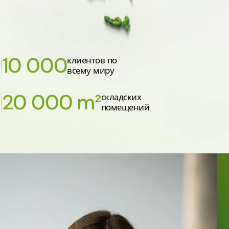
10 000
клиентов по
всему миру
20 000 m²
складских
помещений