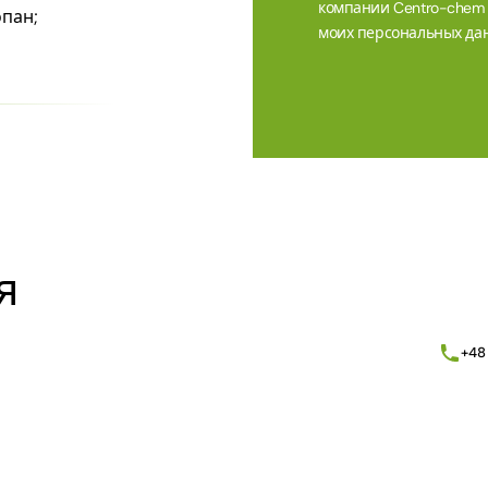
компании Centro-chem sp
опан;
моих персональных дан
Alternative:
я
+48