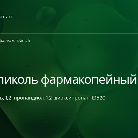
онтакт
 фармакопейный
ликоль фармакопейный
ь; 1;2-пропандиол; 1;2-диоксипропан; E1520