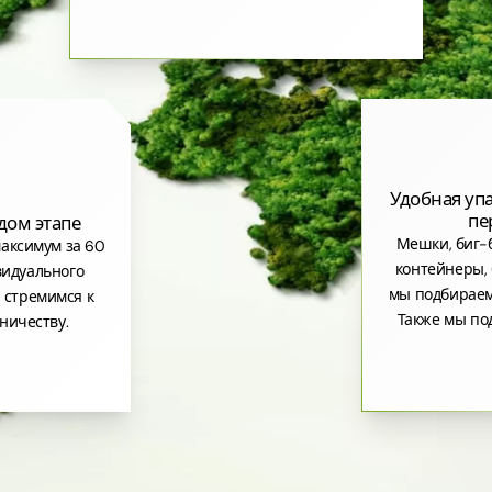
Удобная уп
пе
дом этапе
Мешки, биг-б
аксимум за 60
контейнеры, 
видуального
мы подбираем
 стремимся к
Также мы по
ничеству.