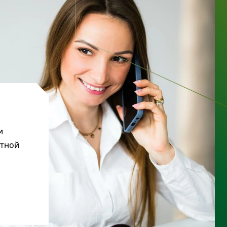
и
ктной