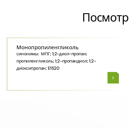
Посмотр
Монопропиленгликоль
синонимы:
МПГ; 1;2-​диол-​пропан;
пропиленгликоль; 1;2-пропандиол; 1;2-
диоксипропан; E1520