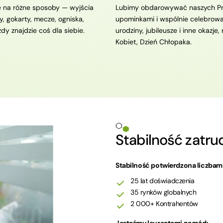
ę na różne sposoby — wyjścia
Lubimy obdarowywać naszych P
y, gokarty, mecze, ogniska,
upominkami i wspólnie celebrowa
Każdy znajdzie coś dla siebie.
urodziny, jubileusze i inne okazje,
Kobiet, Dzień Chłopaka.
Stabilność zatru
Stabilność potwierdzona liczbami
25 lat doświadczenia
35 rynków globalnych
2 000+ Kontrahentów