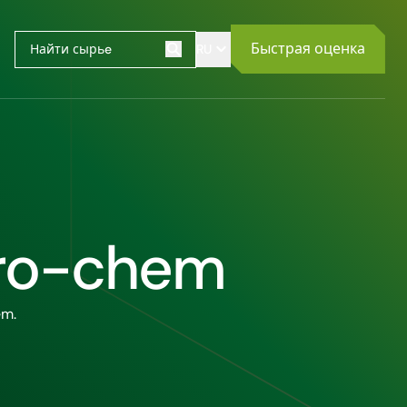
Быстрая оценка
RU
Поиск
tro-chem
em.