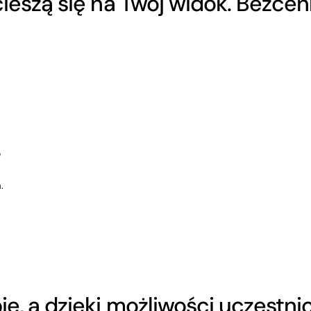
cieszą się na Twój widok. Bezcen
o
.
ię, a dzięki możliwości uczestn