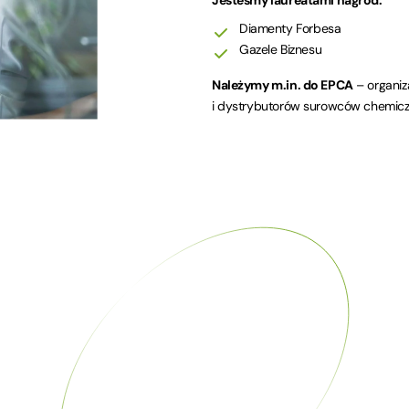
Jesteśmy laureatami nagród:
Diamenty Forbesa
Gazele Biznesu
Należymy m.in. do EPCA
– organiz
i dystrybutorów surowców chemicz