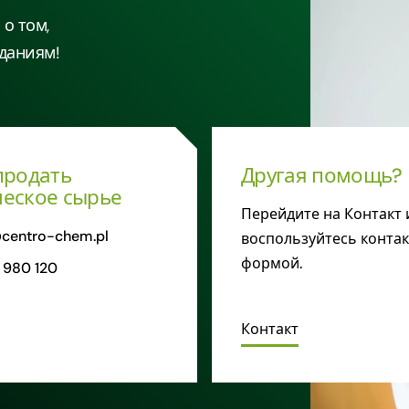
о том,
даниям!
продать
Другая помощь?
еское сырье
Перейдите на Контакт 
centro-chem.pl
воспользуйтесь конта
формой.
 980 120
Контакт