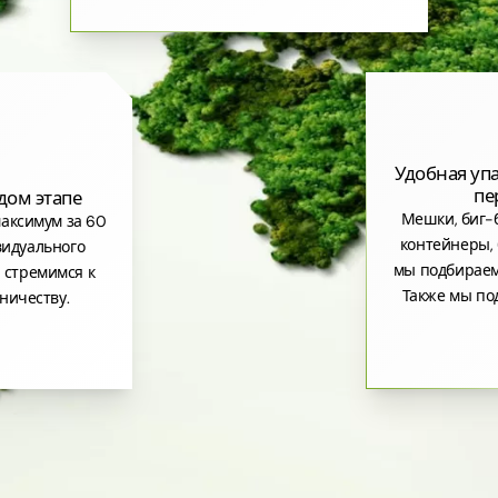
Удобная уп
пе
дом этапе
Мешки, биг-б
аксимум за 60
контейнеры, 
видуального
мы подбираем
 стремимся к
Также мы по
ничеству.