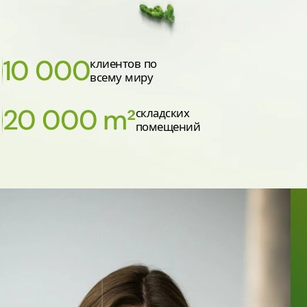
10 000
клиентов по
всему миру
20 000 m²
складских
помещений