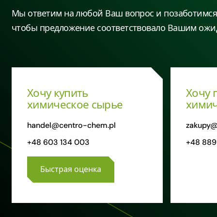
Мы ответим на любой Ваш вопрос и позаботимся 
чтобы предложение соответствовало Вашим ожи
Хочу купить
Хочу 
химическое сырье
химич
handel@centro-chem.pl
zakupy@
+48 603 134 003
+48 889
Быстрая оценка