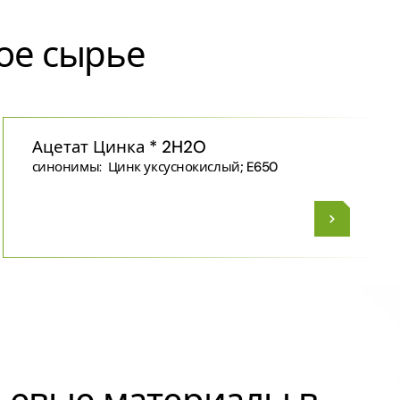
ое сырье
Ацетат Цинка * 2H2O
синонимы:
Цинк уксуснокислый; E650