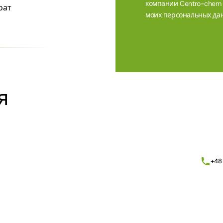
компании Centro-chem sp
оат
моих персональных дан
Alternative:
я
+48