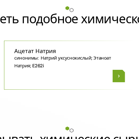
еть подобное химическ
Ацетат Натрия
синонимы:
Натрий уксуснокислый; Этаноат
Натрия; E262i