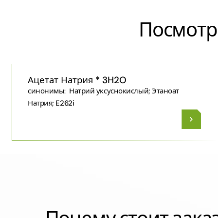
Посмотр
Ацетат Натрия * 3H2O
синонимы:
Натрий уксуснокислый; Этаноат
Натрия; E262i