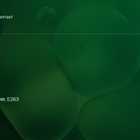
онтакт
ия; E263