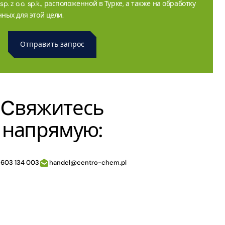
. z o.o. sp.k., расположенной в Турке, а также на обработку
ных для этой цели.
Cвяжитесь
напрямую:
 603 134 003
handel@centro-chem.pl