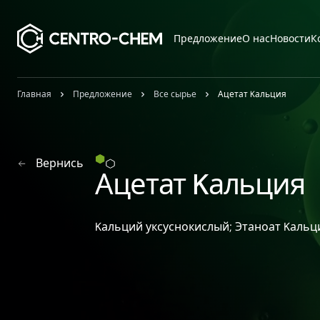
Przejdź do treści
Предложение
О нас
Новости
К
Главная
Предложение
Все сырье
Ацетат Kальция
Вернись
Ацетат Kальция
Kальций уксуснокислый; Этаноат Kальц