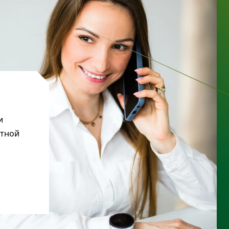
и
ктной