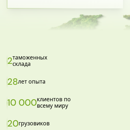
таможенных
2
склада
28
лет опыта
клиентов по
10 000
всему миру
20
грузовиков