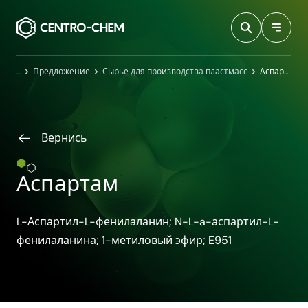
Przejdź do treści
Главная
Предложение
Сырье для производства пластмасс
Аспартам
Вернись
Аспартам
L-Аспартил-L-фенилаланин; N-​L-​a-​аспартил-​L-​
фенилаланина; 1-​метиловый эфир; E951