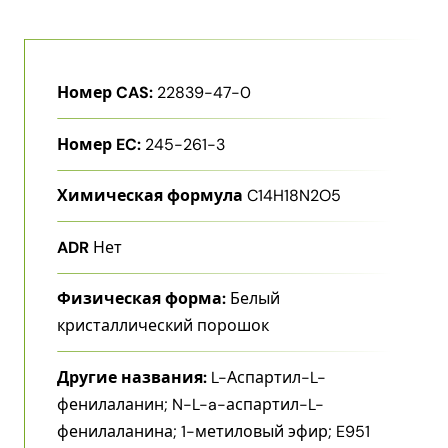
Номер CAS:
22839-47-0
Номер EC:
245-261-3
Химическая формула
C14H18N2O5
ADR
Нет
Физическая форма:
Белый
кристаллический порошок
Другие названия:
L-Аспартил-L-
фенилаланин; N-​L-​a-​аспартил-​L-​
фенилаланина; 1-​метиловый эфир; E951