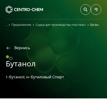
Przejdź do treści
Главная
Предложение
Сырье для производства пластмасс
Бутанол
Вернись
Бутанол
1-​бутанол; н-бутиловый Cпирт