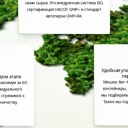
нами сырья. Это внедренная система ISO,
сертификация HACCP, GMP+ и стандарт
автопарка GMP+B4.
Удобная уп
пе
дом этапе
Мешки, биг-б
аксимум за 60
контейнеры, 
видуального
мы подбираем
 стремимся к
Также мы по
ничеству.