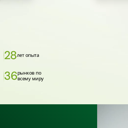
28
лет опыта
36
рынков по
всему миру