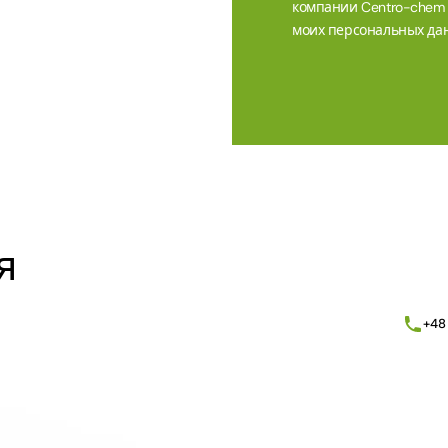
компании Centro-chem sp
моих персональных дан
Alternative:
я
+48