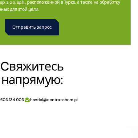
. z o.o. sp.k., расположенной в Турке, а также на обработку
ных для этой цели.
Cвяжитесь
напрямую:
 603 134 003
handel@centro-chem.pl