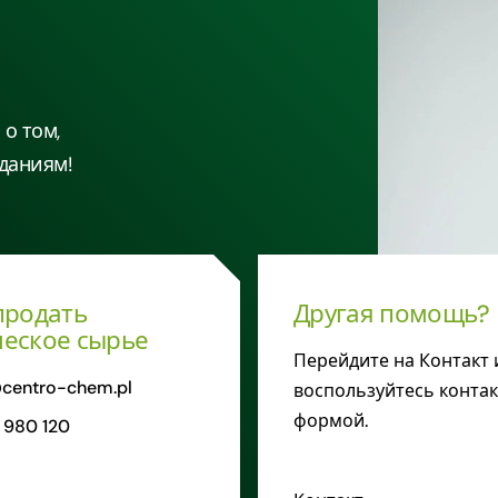
о том,
даниям!
продать
Другая помощь?
еское сырье
Перейдите на Контакт 
centro-chem.pl
воспользуйтесь конта
формой.
 980 120