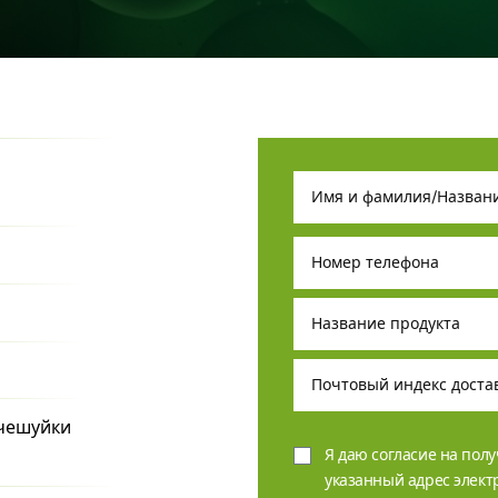
 чешуйки
Я даю согласие на пол
указанный адрес элек