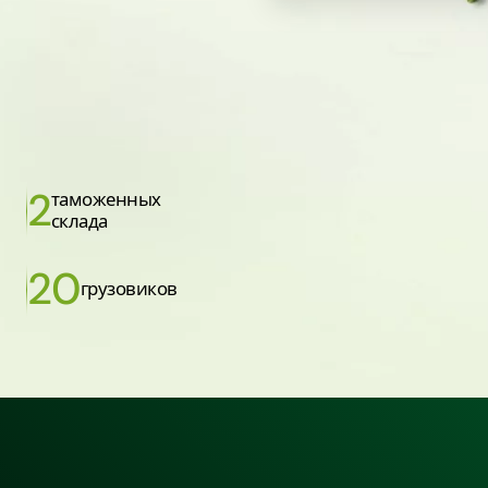
2
таможенных
склада
20
грузовиков