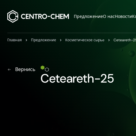
Przejdź do treści
Предложение
О нас
Новости
К
Главная
Предложение
Kосметическое сырьe
Ceteareth-2
Вернись
Ceteareth-25