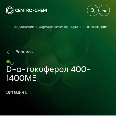
Przejdź do treści
Главная
Предложение
Фармацевтическое сырьe
D-α-токоферол 400-1400МЕ
Вернись
D-α-токоферол 400-
1400МЕ
Витамин Е