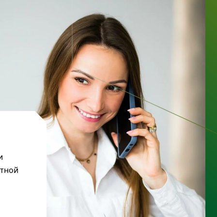
и
ктной