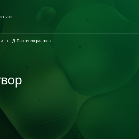
онтакт
ии
Д-Пантенол раствор
твор