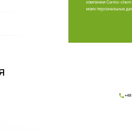
компании Centro-chem sp
моих персональных дан
Alternative:
я
+48