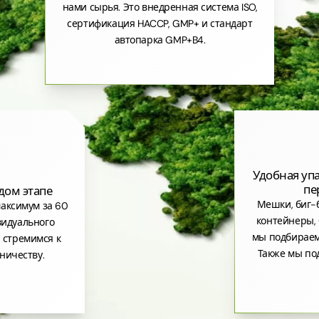
нами сырья. Это внедренная система ISO,
сертификация HACCP, GMP+ и стандарт
автопарка GMP+B4.
Удобная уп
пе
дом этапе
Мешки, биг-б
аксимум за 60
контейнеры, 
видуального
мы подбираем
 стремимся к
Также мы по
ничеству.