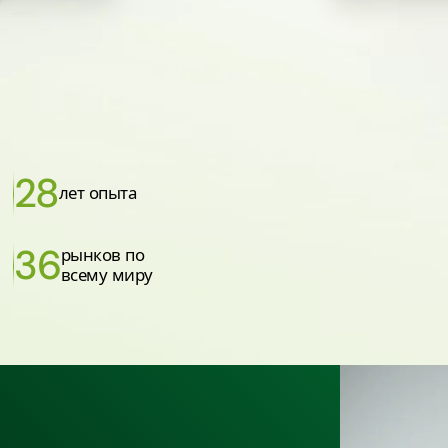
28
лет опыта
36
рынков по
всему миру