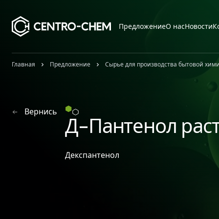
Przejdź do treści
Предложение
О нас
Новости
К
Главная
Предложение
Сырье для производства бытовой хим
Вернись
Д-Пантенол рас
Декспантенол