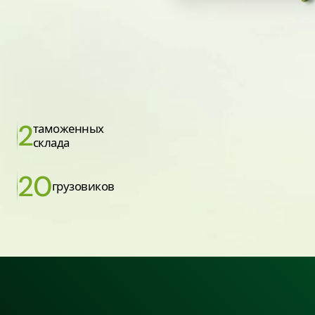
2
таможенных
склада
20
грузовиков