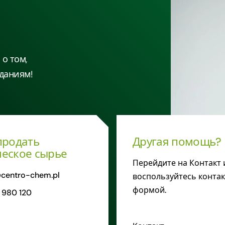
о том,
даниям!
продать
Другая помощь?
еское сырье
Перейдите на Контакт 
centro-chem.pl
воспользуйтесь конта
формой.
 980 120