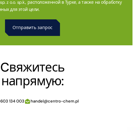
. z o.o. sp.k., расположенной в Турке, а также на обработку
ных для этой цели.
Cвяжитесь
напрямую:
 603 134 003
handel@centro-chem.pl