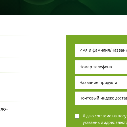
тло-
Я даю согласие на пол
указанный адрес элек