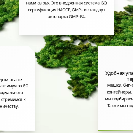
нами сырья. Это внедренная система ISO,
сертификация HACCP, GMP+ и стандарт
автопарка GMP+B4.
Удобная уп
пе
дом этапе
Мешки, биг-б
аксимум за 60
контейнеры, 
видуального
мы подбираем
 стремимся к
Также мы по
ничеству.