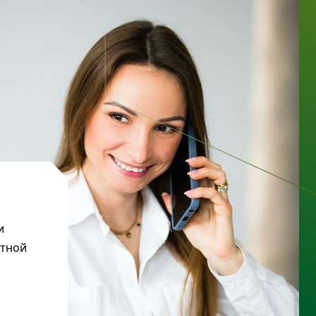
и
ктной