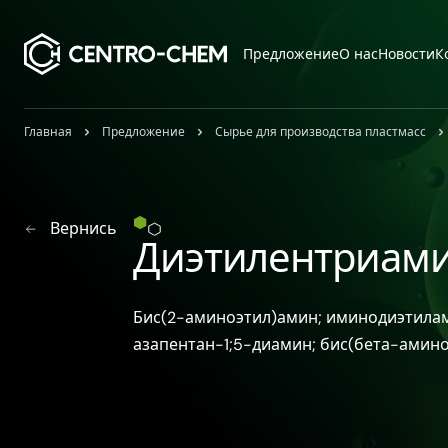
Przejdź do treści
Предложение
О нас
Новости
К
Главная
Предложение
Сырье для производства пластмасс
Вернись
Диэтилентриами
Бис(2-аминоэтил)амин; иминодиэтилам
азапентан-1;5-диамин; бис(бета-амин