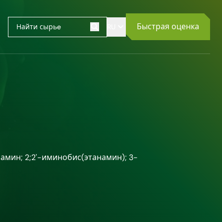
Быстрая оценка
RU
Поиск
мин; 2;2'-иминобис(этанамин); 3-