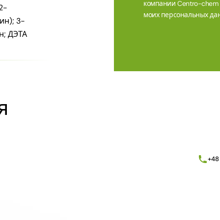
компании Centro-chem sp
2-
моих персональных дан
н); 3-
н; ДЭТА
Alternative:
я
+48