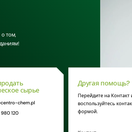
о том,
даниям!
продать
Другая помощь?
еское сырье
Перейдите на Контакт 
centro-chem.pl
воспользуйтесь конта
формой.
 980 120