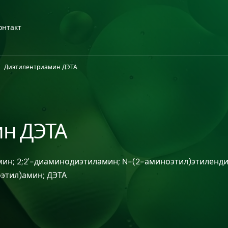
онтакт
Диэтилентриамин ДЭТА
н ДЭТА
ин; 2;2'-диаминодиэтиламин; N-(2-аминоэтил)этилендиа
оэтил)амин; ДЭТА