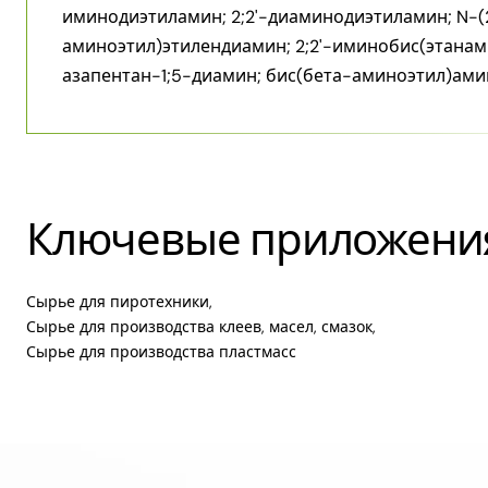
иминодиэтиламин; 2;2'-диаминодиэтиламин; N-(
аминоэтил)этилендиамин; 2;2'-иминобис(этанами
азапентан-1;5-диамин; бис(бета-аминоэтил)ами
Ключевые приложени
Сырье для пиротехники,
Сырье для производства клеев, масел, смазок,
Сырье для производства пластмасс