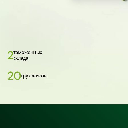
2
таможенных
склада
20
грузовиков