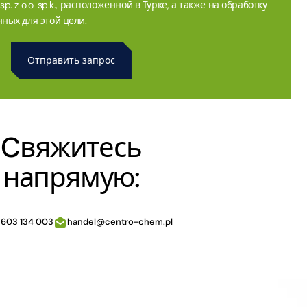
. z o.o. sp.k., расположенной в Турке, а также на обработку
ных для этой цели.
Cвяжитесь
напрямую:
 603 134 003
handel@centro-chem.pl