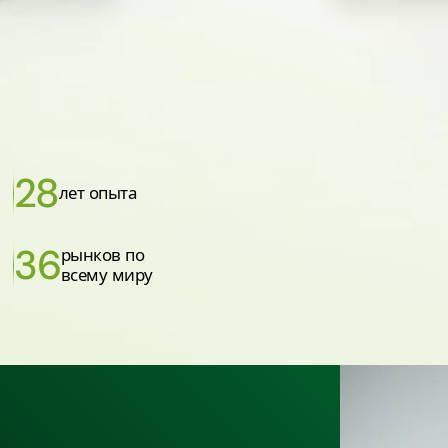
28
лет опыта
36
рынков по
всему миру