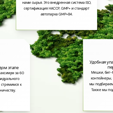
нами сырья. Это внедренная система ISO,
сертификация HACCP, GMP+ и стандарт
автопарка GMP+B4.
Удобная уп
пе
дом этапе
Мешки, биг-б
аксимум за 60
контейнеры, 
видуального
мы подбираем
 стремимся к
Также мы по
ничеству.