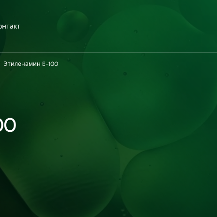
онтакт
Этиленамин E-100
00