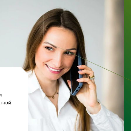
и
ктной