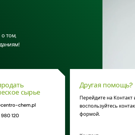
о том,
даниям!
продать
Другая помощь?
еское сырье
Перейдите на Контакт 
centro-chem.pl
воспользуйтесь конта
формой.
 980 120