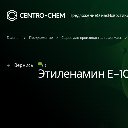
Przejdź do treści
Предложение
О нас
Новости
К
Главная
Предложение
Сырье для производства пластмасс
Вернись
Этиленамин E-1