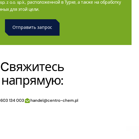
. z o.o. sp.k., расположенной в Турке, а также на обработку
ных для этой цели.
Cвяжитесь
напрямую:
 603 134 003
handel@centro-chem.pl