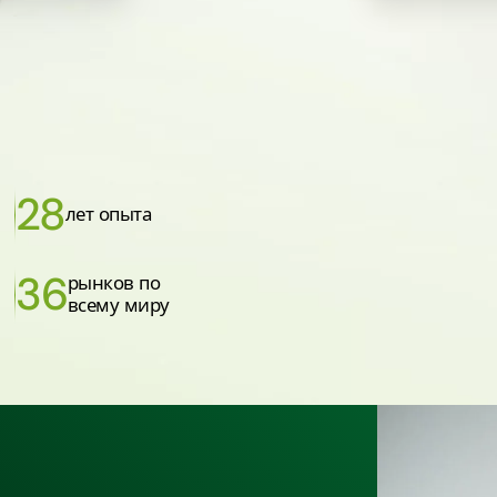
28
лет опыта
36
рынков по
всему миру