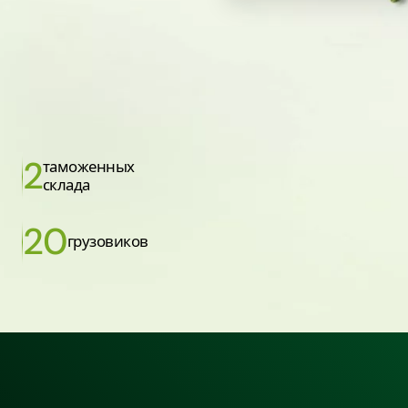
2
таможенных
склада
20
грузовиков