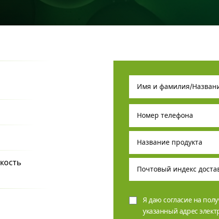
дкость
Я даю согласие на пол
указанный адрес элек