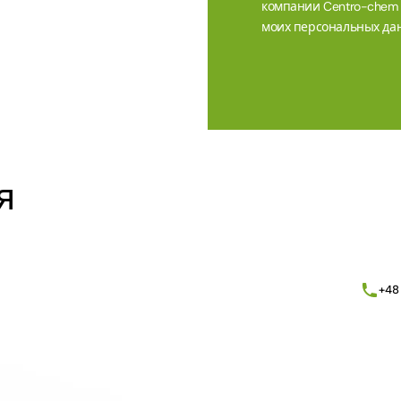
компании Centro-chem sp
моих персональных дан
Alternative:
я
+48